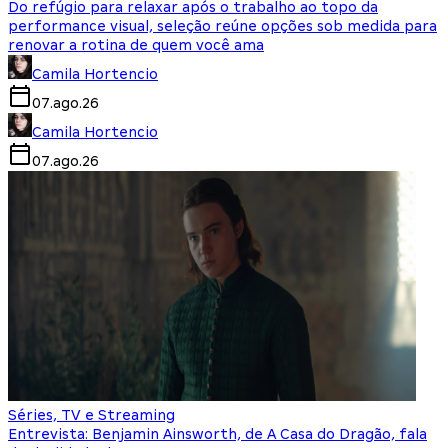
Do refúgio para relaxar após o trabalho ao topo da
performance visual, seleção reúne opções sob medida para
renovar a rotina de quem você ama
Camila Hortencio
07.ago.26
Camila Hortencio
07.ago.26
Séries, TV e Streaming
Entrevista: Benjamin Ainsworth, de A Casa do Dragão, fala