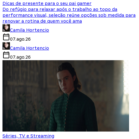
Dicas de presente para o seu pai gamer
Do refúgio para relaxar após o trabalho ao topo da
performance visual, seleção reúne opções sob medida para
renovar a rotina de quem você ama
Camila Hortencio
07.ago.26
Camila Hortencio
07.ago.26
Séries, TV e Streaming