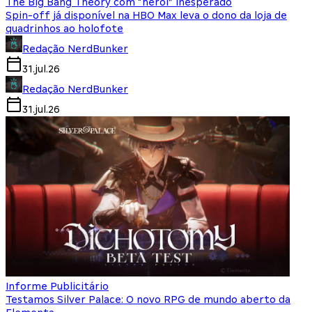
The Big Bang Theory com “herói” inesperado
Spin-off já disponível na HBO Max leva o dono da loja de
quadrinhos ao holofote
Redação NerdBunker
31.jul.26
Redação NerdBunker
31.jul.26
Informe Publicitário
Testamos Silver Palace: O novo RPG de mundo aberto da