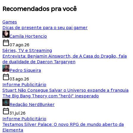
Recomendados pra você
Games
Dicas de presente para o seu pai gamer
Camila Hortencio
07.ago.26
Séries, TV e Streaming
Entrevista: Benjamin Ainsworth, de A Casa do Dragão, fala
de dualidade de Daeron Targaryen
Pedro Siqueira
03.ago.26
Informe Publicitário
Stuart Não Consegue Salvar o Universo expande a franquia
The Big Bang Theory com “herói” inesperado
Redação NerdBunker
31.jul.26
Informe Publicitário
Testamos Silver Palace: O novo RPG de mundo aberto da
Elementa