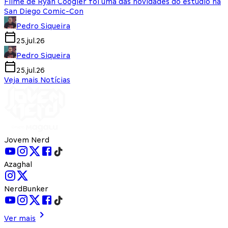
Filme de Ryan Coogler foi uma das novidades do estúdio na
San Diego Comic-Con
Pedro Siqueira
25.jul.26
Pedro Siqueira
25.jul.26
Veja mais Notícias
Jovem Nerd
Azaghal
NerdBunker
Ver mais