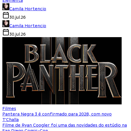
Elementa
Camila Hortencio
30.jul.26
Camila Hortencio
30.jul.26
Filmes
Pantera Negra 3 é confirmado para 2028, com novo
T'Challa
Filme de Ryan Coogler foi uma das novidades do estúdio na
San Diego Comic-Con