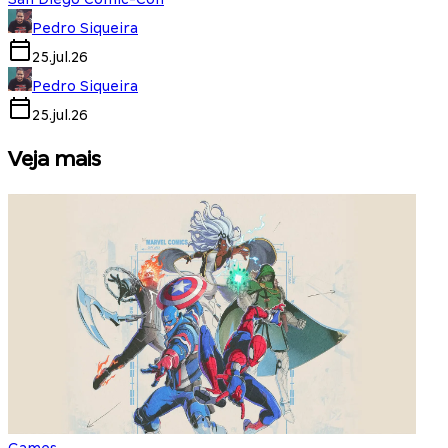
Pedro Siqueira
25.jul.26
Pedro Siqueira
25.jul.26
Veja mais
Games
S