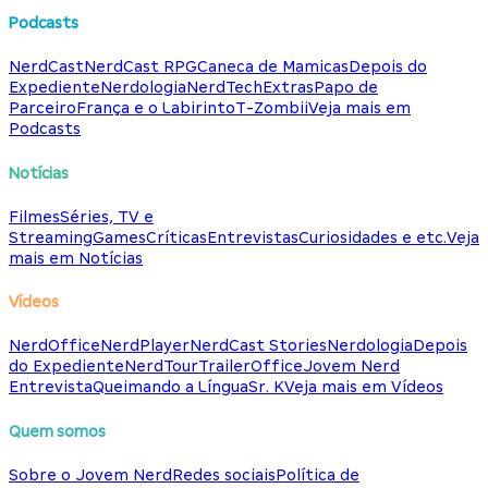
Podcasts
NerdCast
NerdCast RPG
Caneca de Mamicas
Depois do
Expediente
Nerdologia
NerdTech
Extras
Papo de
Parceiro
França e o Labirinto
T-Zombii
Veja mais em
Podcasts
Notícias
Filmes
Séries, TV e
Streaming
Games
Críticas
Entrevistas
Curiosidades e etc.
Veja
mais em Notícias
Vídeos
NerdOffice
NerdPlayer
NerdCast Stories
Nerdologia
Depois
do Expediente
NerdTour
TrailerOffice
Jovem Nerd
Entrevista
Queimando a Língua
Sr. K
Veja mais em Vídeos
Quem somos
Sobre o Jovem Nerd
Redes sociais
Política de