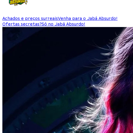
Achados e preços surreais
Venha para o Jabá Absurdo!
Ofertas secretas?
Só no Jabá Absurdo!