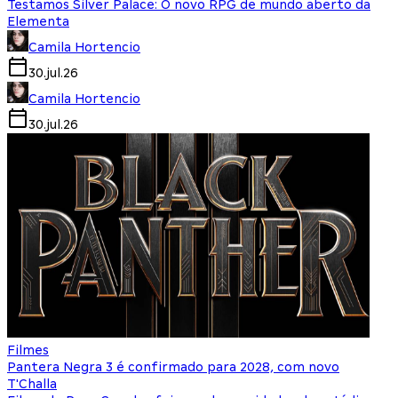
Testamos Silver Palace: O novo RPG de mundo aberto da
Elementa
Camila Hortencio
30.jul.26
Camila Hortencio
30.jul.26
Filmes
Pantera Negra 3 é confirmado para 2028, com novo
T'Challa