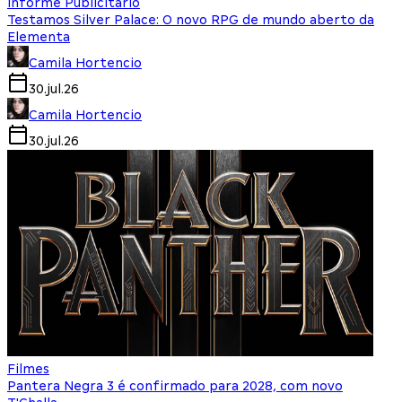
Informe Publicitário
Testamos Silver Palace: O novo RPG de mundo aberto da
Elementa
Camila Hortencio
30.jul.26
Camila Hortencio
30.jul.26
Filmes
Pantera Negra 3 é confirmado para 2028, com novo