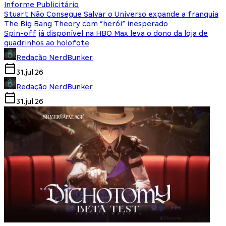
Informe Publicitário
Stuart Não Consegue Salvar o Universo expande a franquia
The Big Bang Theory com “herói” inesperado
Spin-off já disponível na HBO Max leva o dono da loja de
quadrinhos ao holofote
Redação NerdBunker
31.jul.26
Redação NerdBunker
31.jul.26