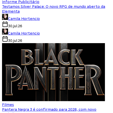
Informe Publicitário
Testamos Silver Palace: O novo RPG de mundo aberto da
Elementa
Camila Hortencio
30.jul.26
Camila Hortencio
30.jul.26
Filmes
Pantera Negra 3 é confirmado para 2028, com novo