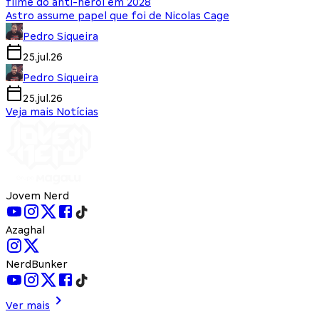
filme do anti-herói em 2028
Astro assume papel que foi de Nicolas Cage
Pedro Siqueira
25.jul.26
Pedro Siqueira
25.jul.26
Veja mais Notícias
Jovem Nerd
Azaghal
NerdBunker
Ver mais