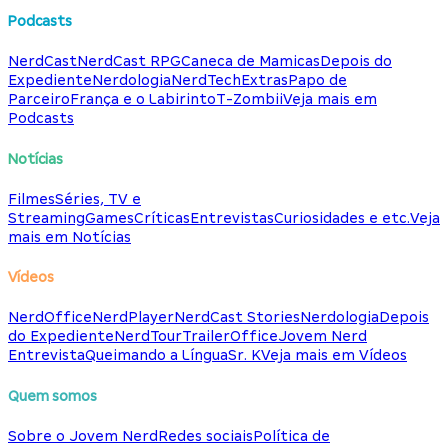
Podcasts
NerdCast
NerdCast RPG
Caneca de Mamicas
Depois do
Expediente
Nerdologia
NerdTech
Extras
Papo de
Parceiro
França e o Labirinto
T-Zombii
Veja mais em
Podcasts
Notícias
Filmes
Séries, TV e
Streaming
Games
Críticas
Entrevistas
Curiosidades e etc.
Veja
mais em Notícias
Vídeos
NerdOffice
NerdPlayer
NerdCast Stories
Nerdologia
Depois
do Expediente
NerdTour
TrailerOffice
Jovem Nerd
Entrevista
Queimando a Língua
Sr. K
Veja mais em Vídeos
Quem somos
Sobre o Jovem Nerd
Redes sociais
Política de