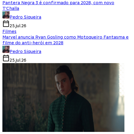
Pantera Negra 3 é confirmado para 2028, com novo
T'Challa
Pedro Siqueira
25.jul.26
Filmes
Marvel anuncia Ryan Gosling como Motoqueiro Fantasma e
filme do anti-herói em 2028
Pedro Siqueira
25.jul.26