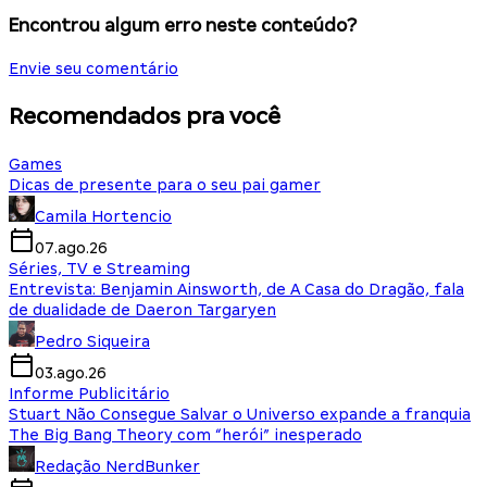
Encontrou algum erro neste conteúdo?
Envie seu comentário
Recomendados pra você
Games
Dicas de presente para o seu pai gamer
Camila Hortencio
07.ago.26
Séries, TV e Streaming
Entrevista: Benjamin Ainsworth, de A Casa do Dragão, fala
de dualidade de Daeron Targaryen
Pedro Siqueira
03.ago.26
Informe Publicitário
Stuart Não Consegue Salvar o Universo expande a franquia
The Big Bang Theory com “herói” inesperado
Redação NerdBunker