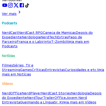
Ver mais
Podcasts
NerdCast
NerdCast RPG
Caneca de Mamicas
Depois do
Expediente
Nerdologia
NerdTech
Extras
Papo de
Parceiro
França e o Labirinto
T-Zombii
Veja mais em
Podcasts
Notícias
Filmes
Séries, TV e
Streaming
Games
Críticas
Entrevistas
Curiosidades e etc.
Veja
mais em Notícias
Vídeos
NerdOffice
NerdPlayer
NerdCast Stories
Nerdologia
Depois
do Expediente
NerdTour
TrailerOffice
Jovem Nerd
Entrevista
Queimando a Língua
Sr. K
Veja mais em Vídeos