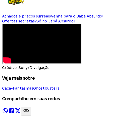
Achados e preços surreais
Venha para o Jabá Absurdo!
Ofertas secretas?
Só no Jabá Absurdo!
Crédito: Sony/Divulgação
Veja mais sobre
Caça-Fantasmas
Ghostbusters
Compartilhe em suas redes