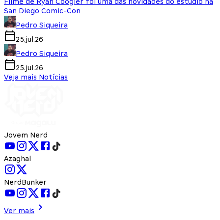
Filme de Ryan Coogler foi uma das novidades do estúdio na
San Diego Comic-Con
Pedro Siqueira
25.jul.26
Pedro Siqueira
25.jul.26
Veja mais Notícias
Jovem Nerd
Azaghal
NerdBunker
Ver mais