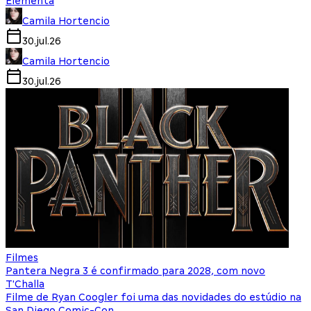
Elementa
Camila Hortencio
30.jul.26
Camila Hortencio
30.jul.26
Filmes
Pantera Negra 3 é confirmado para 2028, com novo
T'Challa
Filme de Ryan Coogler foi uma das novidades do estúdio na
San Diego Comic-Con