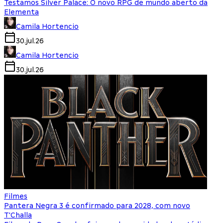
Testamos Silver Palace: O novo RPG de mundo aberto da
Elementa
Camila Hortencio
30.jul.26
Camila Hortencio
30.jul.26
Filmes
Pantera Negra 3 é confirmado para 2028, com novo
T'Challa