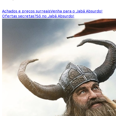
Achados e preços surreais
Venha para o Jabá Absurdo!
Ofertas secretas?
Só no Jabá Absurdo!