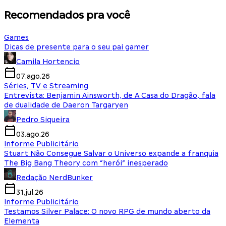
Recomendados pra você
Games
Dicas de presente para o seu pai gamer
Camila Hortencio
07.ago.26
Séries, TV e Streaming
Entrevista: Benjamin Ainsworth, de A Casa do Dragão, fala
de dualidade de Daeron Targaryen
Pedro Siqueira
03.ago.26
Informe Publicitário
Stuart Não Consegue Salvar o Universo expande a franquia
The Big Bang Theory com “herói” inesperado
Redação NerdBunker
31.jul.26
Informe Publicitário
Testamos Silver Palace: O novo RPG de mundo aberto da
Elementa