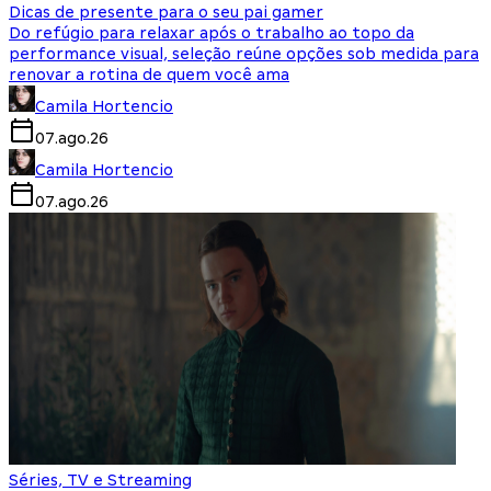
Dicas de presente para o seu pai gamer
Do refúgio para relaxar após o trabalho ao topo da
performance visual, seleção reúne opções sob medida para
renovar a rotina de quem você ama
Camila Hortencio
07.ago.26
Camila Hortencio
07.ago.26
Séries, TV e Streaming