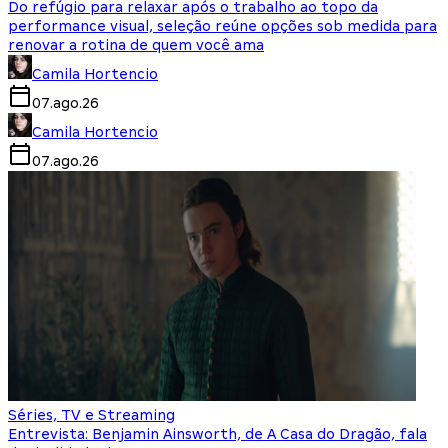
Do refúgio para relaxar após o trabalho ao topo da
performance visual, seleção reúne opções sob medida para
renovar a rotina de quem você ama
Camila Hortencio
07.ago.26
Camila Hortencio
07.ago.26
Séries, TV e Streaming
Entrevista: Benjamin Ainsworth, de A Casa do Dragão, fala