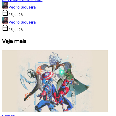
Pedro Siqueira
25.jul.26
Pedro Siqueira
25.jul.26
Veja mais
Games
S