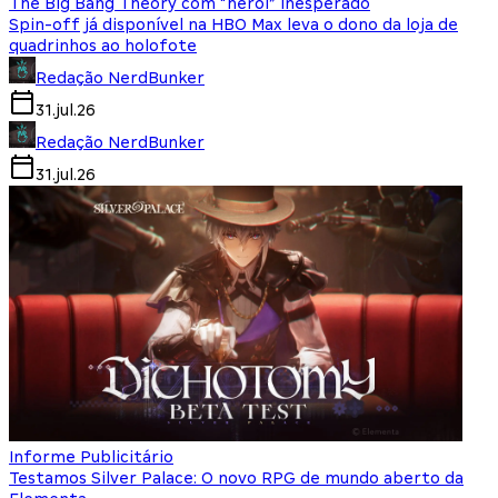
The Big Bang Theory com “herói” inesperado
Spin-off já disponível na HBO Max leva o dono da loja de
quadrinhos ao holofote
Redação NerdBunker
31.jul.26
Redação NerdBunker
31.jul.26
Informe Publicitário
Testamos Silver Palace: O novo RPG de mundo aberto da