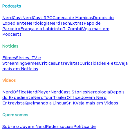
Podcasts
NerdCast
NerdCast RPG
Caneca de Mamicas
Depois do
Expediente
Nerdologia
NerdTech
Extras
Papo de
Parceiro
França e o Labirinto
T-Zombii
Veja mais em
Podcasts
Notícias
Filmes
Séries, TV e
Streaming
Games
Críticas
Entrevistas
Curiosidades e etc.
Veja
mais em Notícias
Vídeos
NerdOffice
NerdPlayer
NerdCast Stories
Nerdologia
Depois
do Expediente
NerdTour
TrailerOffice
Jovem Nerd
Entrevista
Queimando a Língua
Sr. K
Veja mais em Vídeos
Quem somos
Sobre o Jovem Nerd
Redes sociais
Política de