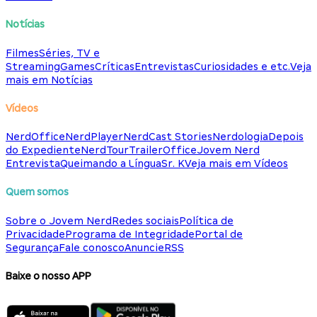
Notícias
Filmes
Séries, TV e
Streaming
Games
Críticas
Entrevistas
Curiosidades e etc.
Veja
mais em Notícias
Vídeos
NerdOffice
NerdPlayer
NerdCast Stories
Nerdologia
Depois
do Expediente
NerdTour
TrailerOffice
Jovem Nerd
Entrevista
Queimando a Língua
Sr. K
Veja mais em Vídeos
Quem somos
Sobre o Jovem Nerd
Redes sociais
Política de
Privacidade
Programa de Integridade
Portal de
Segurança
Fale conosco
Anuncie
RSS
Baixe o nosso APP