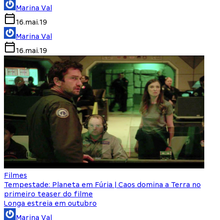
Marina Val
16.mai.19
Marina Val
16.mai.19
Filmes
Tempestade: Planeta em Fúria | Caos domina a Terra no
primeiro teaser do filme
Longa estreia em outubro
Marina Val