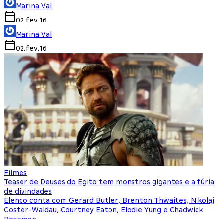
Marina Val
02.fev.16
Marina Val
02.fev.16
Filmes
Teaser de Deuses do Egito tem monstros gigantes e a fúria
de divindades
Elenco conta com Gerard Butler, Brenton Thwaites, Nikolaj
Coster-Waldau, Courtney Eaton, Elodie Yung e Chadwick