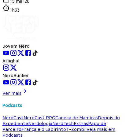
15.mai.26
1h33
Jovem Nerd
Azaghal
NerdBunker
Ver mais
Podcasts
NerdCast
NerdCast RPG
Caneca de Mamicas
Depois do
Expediente
Nerdologia
NerdTech
Extras
Papo de
Parceiro
França e o Labirinto
T-Zombii
Veja mais em
Podcasts