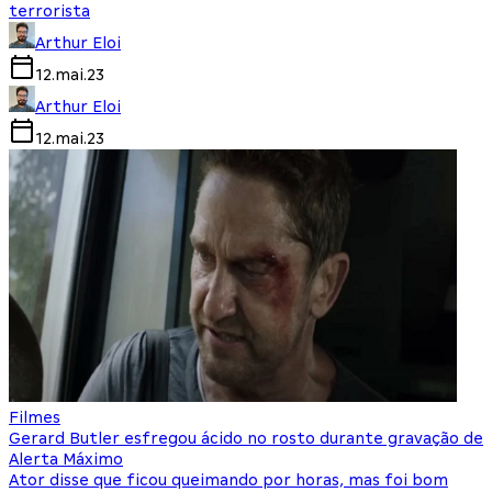
terrorista
Arthur Eloi
12.mai.23
Arthur Eloi
12.mai.23
Filmes
Gerard Butler esfregou ácido no rosto durante gravação de
Alerta Máximo
Ator disse que ficou queimando por horas, mas foi bom