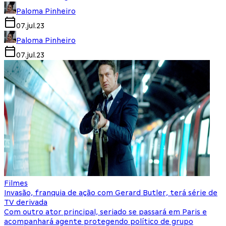
Paloma Pinheiro
07.jul.23
Paloma Pinheiro
07.jul.23
Filmes
Invasão, franquia de ação com Gerard Butler, terá série de
TV derivada
Com outro ator principal, seriado se passará em Paris e
acompanhará agente protegendo político de grupo