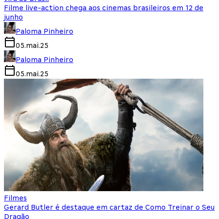
Filme live-action chega aos cinemas brasileiros em 12 de
junho
Paloma Pinheiro
05.mai.25
Paloma Pinheiro
05.mai.25
Filmes
Gerard Butler é destaque em cartaz de Como Treinar o Seu
Dragão