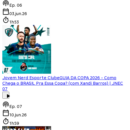
Ep.
06
03.jun.26
1h53
Jovem Nerd Esporte Clube
GUIA DA COPA 2026 - Como
Chega o BRASIL Pra Essa Copa? (com Xandi Barros) | JNEC
07
Ep.
07
10.jun.26
1h59