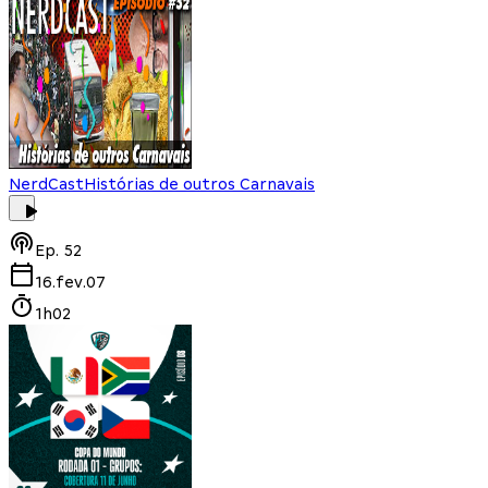
NerdCast
Histórias de outros Carnavais
Ep.
52
16.fev.07
1h02