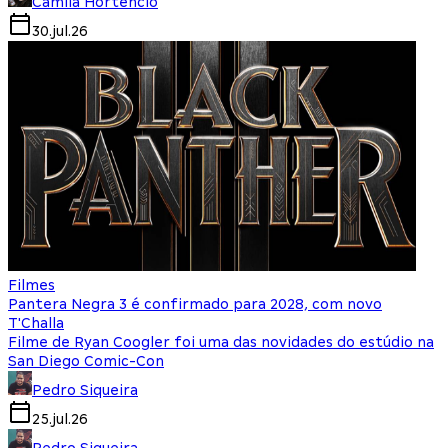
Camila Hortencio
30.jul.26
Filmes
Pantera Negra 3 é confirmado para 2028, com novo
T'Challa
Filme de Ryan Coogler foi uma das novidades do estúdio na
San Diego Comic-Con
Pedro Siqueira
25.jul.26
Pedro Siqueira