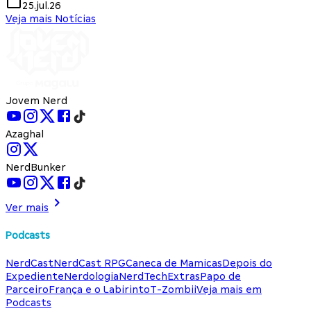
25.jul.26
Veja mais Notícias
Jovem Nerd
Azaghal
NerdBunker
Ver mais
Podcasts
NerdCast
NerdCast RPG
Caneca de Mamicas
Depois do
Expediente
Nerdologia
NerdTech
Extras
Papo de
Parceiro
França e o Labirinto
T-Zombii
Veja mais em
Podcasts