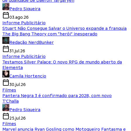
de dualidade de Daeron Targaryen
Pedro Siqueira
03.ago.26
Informe Publicitário
Stuart Não Consegue Salvar o Universo expande a franquia
The Big Bang Theory com “herói” inesperado
Redação NerdBunker
31.jul.26
Informe Publicitário
Testamos Silver Palace: O novo RPG de mundo aberto da
Elementa
Camila Hortencio
30.jul.26
Filmes
Pantera Negra 3 é confirmado para 2028, com novo
T'Challa
Pedro Siqueira
25.jul.26
Filmes
Marvel anuncia Ryan Gosling como Motoqueiro Fantasma e