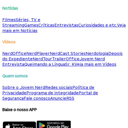
Notícias
Filmes
Séries, TV e
Streaming
Games
Críticas
Entrevistas
Curiosidades e etc.
Veja
mais em Notícias
Vídeos
NerdOffice
NerdPlayer
NerdCast Stories
Nerdologia
Depois
do Expediente
NerdTour
TrailerOffice
Jovem Nerd
Entrevista
Queimando a Língua
Sr. K
Veja mais em Vídeos
Quem somos
Sobre o Jovem Nerd
Redes sociais
Política de
Privacidade
Programa de Integridade
Portal de
Segurança
Fale conosco
Anuncie
RSS
Baixe o nosso APP