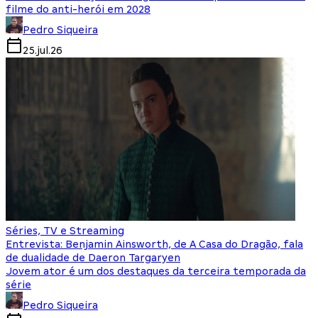
filme do anti-herói em 2028
Pedro Siqueira
25.jul.26
Séries, TV e Streaming
Entrevista: Benjamin Ainsworth, de A Casa do Dragão, fala
de dualidade de Daeron Targaryen
Jovem ator é um dos destaques da terceira temporada da
série
Pedro Siqueira