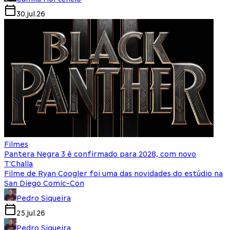
30.jul.26
Filmes
Pantera Negra 3 é confirmado para 2028, com novo
T'Challa
Filme de Ryan Coogler foi uma das novidades do estúdio na
San Diego Comic-Con
Pedro Siqueira
25.jul.26
Pedro Siqueira