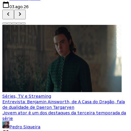
03.ago.26
Séries, TV e Streaming
Entrevista: Benjamin Ainsworth, de A Casa do Dragão, fala
de dualidade de Daeron Targaryen
Jovem ator é um dos destaques da terceira temporada da
série
Pedro Siqueira