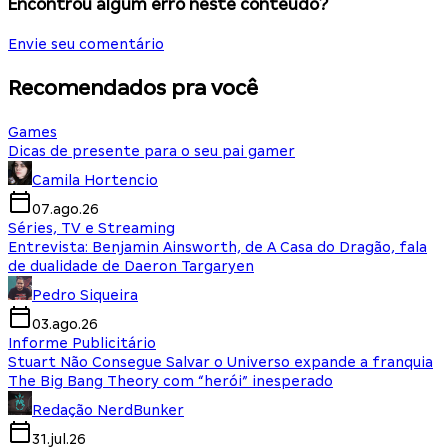
Encontrou algum erro neste conteúdo?
Envie seu comentário
Recomendados pra você
Games
Dicas de presente para o seu pai gamer
Camila Hortencio
07.ago.26
Séries, TV e Streaming
Entrevista: Benjamin Ainsworth, de A Casa do Dragão, fala
de dualidade de Daeron Targaryen
Pedro Siqueira
03.ago.26
Informe Publicitário
Stuart Não Consegue Salvar o Universo expande a franquia
The Big Bang Theory com “herói” inesperado
Redação NerdBunker
31.jul.26