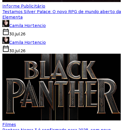
Informe Publicitário
Testamos Silver Palace: O novo RPG de mundo aberto da
Elementa
Camila Hortencio
30.jul.26
Camila Hortencio
30.jul.26
Filmes