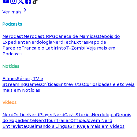
Ver mais
Podcasts
NerdCast
NerdCast RPG
Caneca de Mamicas
Depois do
Expediente
Nerdologia
NerdTech
Extras
Papo de
Parceiro
França e o Labirinto
T-Zombii
Veja mais em
Podcasts
Notícias
Filmes
Séries, TV e
Streaming
Games
Críticas
Entrevistas
Curiosidades e etc.
Veja
mais em Notícias
Vídeos
NerdOffice
NerdPlayer
NerdCast Stories
Nerdologia
Depois
do Expediente
NerdTour
TrailerOffice
Jovem Nerd
Entrevista
Queimando a Língua
Sr. K
Veja mais em Vídeos