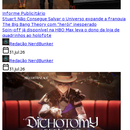
Informe Publicitário
Stuart Não Consegue Salvar o Universo expande a franquia
The Big Bang Theory com “herói” inesperado
Spin-off já disponível na HBO Max leva o dono da loja de
quadrinhos ao holofote
Redação NerdBunker
31.jul.26
Redação NerdBunker
31.jul.26