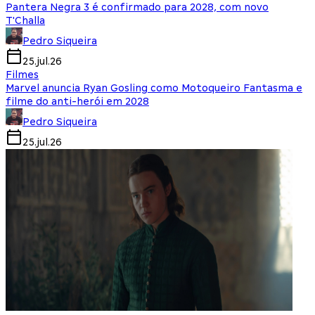
Pantera Negra 3 é confirmado para 2028, com novo
T'Challa
Pedro Siqueira
25.jul.26
Filmes
Marvel anuncia Ryan Gosling como Motoqueiro Fantasma e
filme do anti-herói em 2028
Pedro Siqueira
25.jul.26