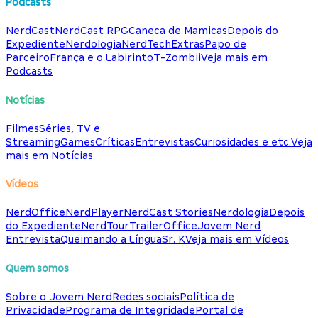
Podcasts
NerdCast
NerdCast RPG
Caneca de Mamicas
Depois do
Expediente
Nerdologia
NerdTech
Extras
Papo de
Parceiro
França e o Labirinto
T-Zombii
Veja mais em
Podcasts
Notícias
Filmes
Séries, TV e
Streaming
Games
Críticas
Entrevistas
Curiosidades e etc.
Veja
mais em Notícias
Vídeos
NerdOffice
NerdPlayer
NerdCast Stories
Nerdologia
Depois
do Expediente
NerdTour
TrailerOffice
Jovem Nerd
Entrevista
Queimando a Língua
Sr. K
Veja mais em Vídeos
Quem somos
Sobre o Jovem Nerd
Redes sociais
Política de
Privacidade
Programa de Integridade
Portal de