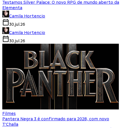
Testamos Silver Palace: O novo RPG de mundo aberto da
Elementa
Camila Hortencio
30.jul.26
Camila Hortencio
30.jul.26
Filmes
Pantera Negra 3 é confirmado para 2028, com novo
T'Challa