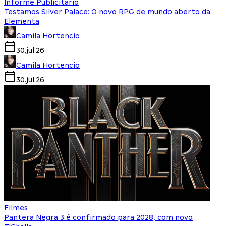
Informe Publicitário
Testamos Silver Palace: O novo RPG de mundo aberto da
Elementa
Camila Hortencio
30.jul.26
Camila Hortencio
30.jul.26
Filmes
Pantera Negra 3 é confirmado para 2028, com novo