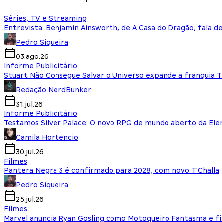
Séries, TV e Streaming
Entrevista: Benjamin Ainsworth, de A Casa do Dragão, fala d
Pedro Siqueira
03.ago.26
Informe Publicitário
Stuart Não Consegue Salvar o Universo expande a franquia 
Redação NerdBunker
31.jul.26
Informe Publicitário
Testamos Silver Palace: O novo RPG de mundo aberto da El
Camila Hortencio
30.jul.26
Filmes
Pantera Negra 3 é confirmado para 2028, com novo T'Challa
Pedro Siqueira
25.jul.26
Filmes
Marvel anuncia Ryan Gosling como Motoqueiro Fantasma e fi