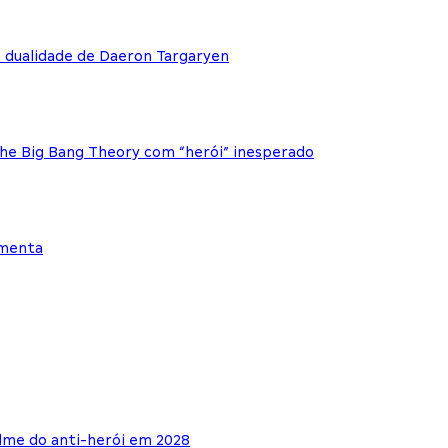
e dualidade de Daeron Targaryen
The Big Bang Theory com “herói” inesperado
ementa
lme do anti-herói em 2028