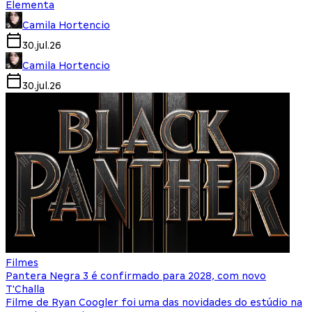
Elementa
Camila Hortencio
30.jul.26
Camila Hortencio
30.jul.26
Filmes
Pantera Negra 3 é confirmado para 2028, com novo
T'Challa
Filme de Ryan Coogler foi uma das novidades do estúdio na