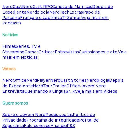
NerdCast
NerdCast RPG
Caneca de Mamicas
Depois do
Expediente
Nerdologia
NerdTech
Extras
Papo de
Parceiro
França e o Labirinto
T-Zombii
Veja mais em
Podcasts
Notícias
Filmes
Séries, TV e
Streaming
Games
Críticas
Entrevistas
Curiosidades e etc.
Veja
mais em Notícias
Vídeos
NerdOffice
NerdPlayer
NerdCast Stories
Nerdologia
Depois
do Expediente
NerdTour
TrailerOffice
Jovem Nerd
Entrevista
Queimando a Língua
Sr. K
Veja mais em Vídeos
Quem somos
Sobre o Jovem Nerd
Redes sociais
Política de
Privacidade
Programa de Integridade
Portal de
Segurança
Fale conosco
Anuncie
RSS