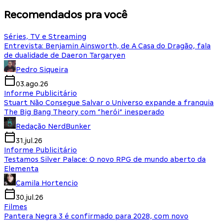
Recomendados pra você
Séries, TV e Streaming
Entrevista: Benjamin Ainsworth, de A Casa do Dragão, fala
de dualidade de Daeron Targaryen
Pedro Siqueira
03.ago.26
Informe Publicitário
Stuart Não Consegue Salvar o Universo expande a franquia
The Big Bang Theory com “herói” inesperado
Redação NerdBunker
31.jul.26
Informe Publicitário
Testamos Silver Palace: O novo RPG de mundo aberto da
Elementa
Camila Hortencio
30.jul.26
Filmes
Pantera Negra 3 é confirmado para 2028, com novo