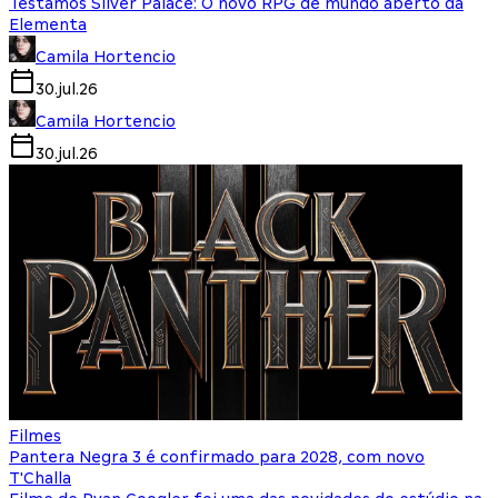
Testamos Silver Palace: O novo RPG de mundo aberto da
Elementa
Camila Hortencio
30.jul.26
Camila Hortencio
30.jul.26
Filmes
Pantera Negra 3 é confirmado para 2028, com novo
T'Challa