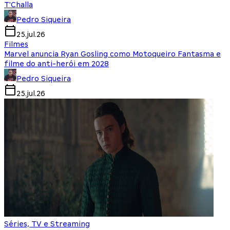
T'Challa
Pedro Siqueira
25.jul.26
Filmes
Marvel anuncia Ryan Gosling como Motoqueiro Fantasma e
filme do anti-herói em 2028
Pedro Siqueira
25.jul.26
Séries, TV e Streaming