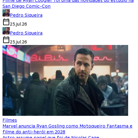
Filme de Ryan Coogler foi uma das novidades do estúdio na
San Diego Comic-Con
Pedro Siqueira
25.jul.26
Pedro Siqueira
25.jul.26
Filmes
Marvel anuncia Ryan Gosling como Motoqueiro Fantasma e
filme do anti-herói em 2028
Astro assume papel que foi de Nicolas Cage