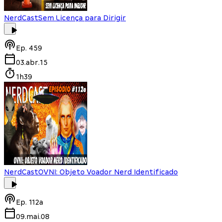
NerdCast
Sem Licença para Dirigir
Ep.
459
03.abr.15
1h39
NerdCast
OVNI: Objeto Voador Nerd Identificado
Ep.
112a
09.mai.08