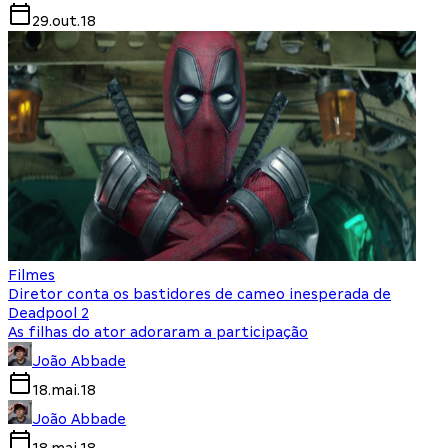
29.out.18
Filmes
Diretor conta os bastidores de cameo inesperada de
Deadpool 2
As filhas do ator adoraram a participação
João Abbade
18.mai.18
João Abbade