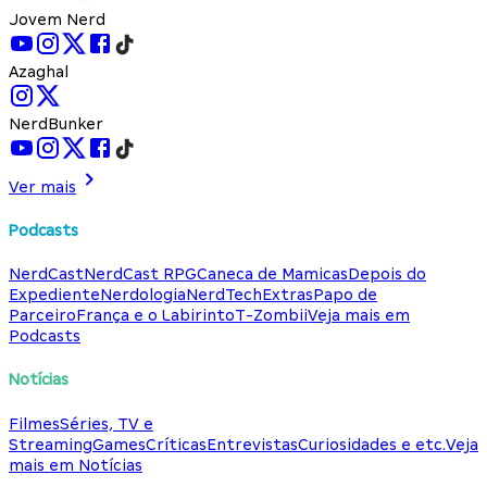
Jovem Nerd
Azaghal
NerdBunker
Ver mais
Podcasts
NerdCast
NerdCast RPG
Caneca de Mamicas
Depois do
Expediente
Nerdologia
NerdTech
Extras
Papo de
Parceiro
França e o Labirinto
T-Zombii
Veja mais em
Podcasts
Notícias
Filmes
Séries, TV e
Streaming
Games
Críticas
Entrevistas
Curiosidades e etc.
Veja
mais em Notícias