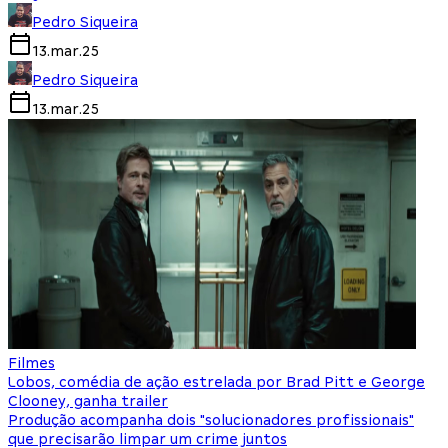
Pedro Siqueira
13.mar.25
Pedro Siqueira
13.mar.25
Filmes
Lobos, comédia de ação estrelada por Brad Pitt e George
Clooney, ganha trailer
Produção acompanha dois "solucionadores profissionais"
que precisarão limpar um crime juntos