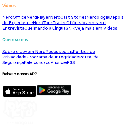
Vídeos
NerdOffice
NerdPlayer
NerdCast Stories
Nerdologia
Depois
do Expediente
NerdTour
TrailerOffice
Jovem Nerd
Entrevista
Queimando a Língua
Sr. K
Veja mais em Vídeos
Quem somos
Sobre o Jovem Nerd
Redes sociais
Política de
Privacidade
Programa de Integridade
Portal de
Segurança
Fale conosco
Anuncie
RSS
Baixe o nosso APP