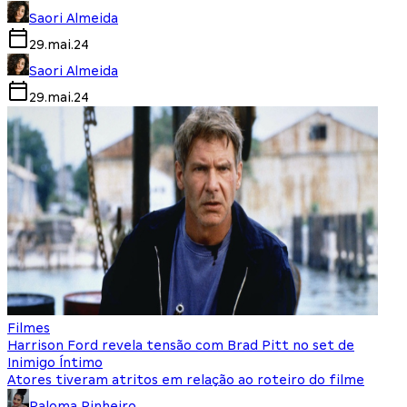
Saori Almeida
29.mai.24
Saori Almeida
29.mai.24
Filmes
Harrison Ford revela tensão com Brad Pitt no set de
Inimigo Íntimo
Atores tiveram atritos em relação ao roteiro do filme
Paloma Pinheiro