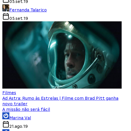
05.set.19
Fernanda Talarico
05.set.19
Filmes
Ad Astra: Rumo às Estrelas | Filme com Brad Pitt ganha
novo trailer
A missão não será fácil
Marina Val
21.ago.19