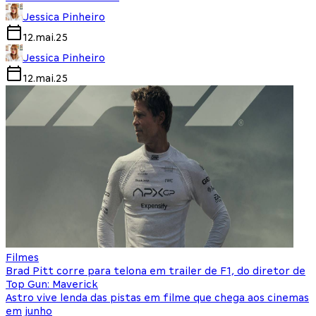
Jessica Pinheiro
12.mai.25
Jessica Pinheiro
12.mai.25
Filmes
Brad Pitt corre para telona em trailer de F1, do diretor de
Top Gun: Maverick
Astro vive lenda das pistas em filme que chega aos cinemas
em junho