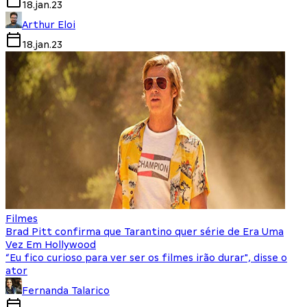
18.jan.23
Arthur Eloi
18.jan.23
Filmes
Brad Pitt confirma que Tarantino quer série de Era Uma
Vez Em Hollywood
“Eu fico curioso para ver ser os filmes irão durar", disse o
ator
Fernanda Talarico