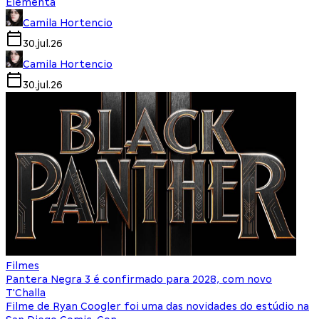
Elementa
Camila Hortencio
30.jul.26
Camila Hortencio
30.jul.26
Filmes
Pantera Negra 3 é confirmado para 2028, com novo
T'Challa
Filme de Ryan Coogler foi uma das novidades do estúdio na