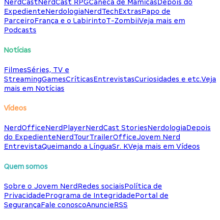
NerdCast
NerdCast RPG
Caneca de Mamicas
Depois do
Expediente
Nerdologia
NerdTech
Extras
Papo de
Parceiro
França e o Labirinto
T-Zombii
Veja mais em
Podcasts
Notícias
Filmes
Séries, TV e
Streaming
Games
Críticas
Entrevistas
Curiosidades e etc.
Veja
mais em Notícias
Vídeos
NerdOffice
NerdPlayer
NerdCast Stories
Nerdologia
Depois
do Expediente
NerdTour
TrailerOffice
Jovem Nerd
Entrevista
Queimando a Língua
Sr. K
Veja mais em Vídeos
Quem somos
Sobre o Jovem Nerd
Redes sociais
Política de
Privacidade
Programa de Integridade
Portal de
Segurança
Fale conosco
Anuncie
RSS