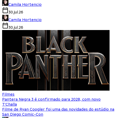
Camila Hortencio
30.jul.26
Camila Hortencio
30.jul.26
Filmes
Pantera Negra 3 é confirmado para 2028, com novo
T'Challa
Filme de Ryan Coogler foi uma das novidades do estúdio na
San Diego Comic-Con