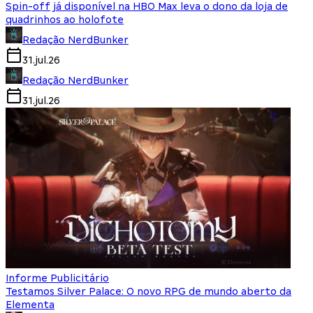
Spin-off já disponível na HBO Max leva o dono da loja de
quadrinhos ao holofote
Redação NerdBunker
31.jul.26
Redação NerdBunker
31.jul.26
Informe Publicitário
Testamos Silver Palace: O novo RPG de mundo aberto da
Elementa