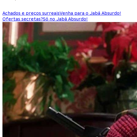
Achados e preços surreais
Venha para o Jabá Absurdo!
Ofertas secretas?
Só no Jabá Absurdo!