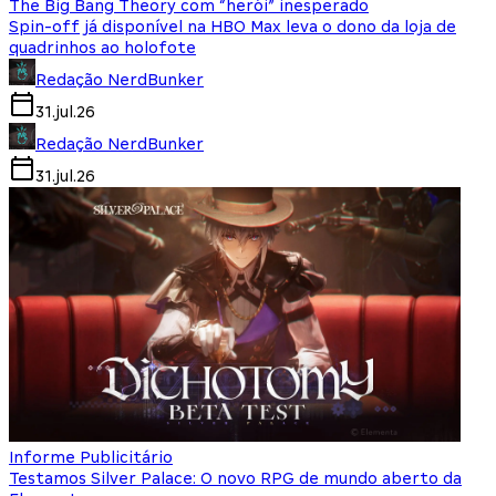
The Big Bang Theory com “herói” inesperado
Spin-off já disponível na HBO Max leva o dono da loja de
quadrinhos ao holofote
Redação NerdBunker
31.jul.26
Redação NerdBunker
31.jul.26
Informe Publicitário
Testamos Silver Palace: O novo RPG de mundo aberto da