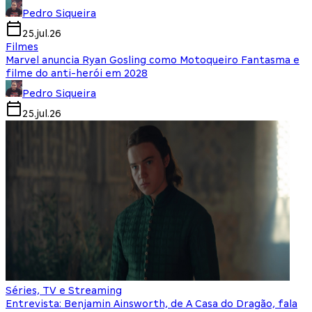
Pedro Siqueira
25.jul.26
Filmes
Marvel anuncia Ryan Gosling como Motoqueiro Fantasma e
filme do anti-herói em 2028
Pedro Siqueira
25.jul.26
Séries, TV e Streaming
Entrevista: Benjamin Ainsworth, de A Casa do Dragão, fala