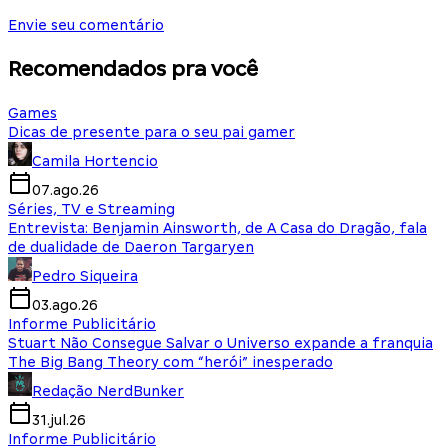
Envie seu comentário
Recomendados pra você
Games
Dicas de presente para o seu pai gamer
Camila Hortencio
07.ago.26
Séries, TV e Streaming
Entrevista: Benjamin Ainsworth, de A Casa do Dragão, fala
de dualidade de Daeron Targaryen
Pedro Siqueira
03.ago.26
Informe Publicitário
Stuart Não Consegue Salvar o Universo expande a franquia
The Big Bang Theory com “herói” inesperado
Redação NerdBunker
31.jul.26
Informe Publicitário