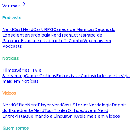
Ver mais
Podcasts
NerdCast
NerdCast RPG
Caneca de Mamicas
Depois do
Expediente
Nerdologia
NerdTech
Extras
Papo de
Parceiro
França e o Labirinto
T-Zombii
Veja mais em
Podcasts
Notícias
Filmes
Séries, TV e
Streaming
Games
Críticas
Entrevistas
Curiosidades e etc.
Veja
mais em Notícias
Vídeos
NerdOffice
NerdPlayer
NerdCast Stories
Nerdologia
Depois
do Expediente
NerdTour
TrailerOffice
Jovem Nerd
Entrevista
Queimando a Língua
Sr. K
Veja mais em Vídeos
Quem somos