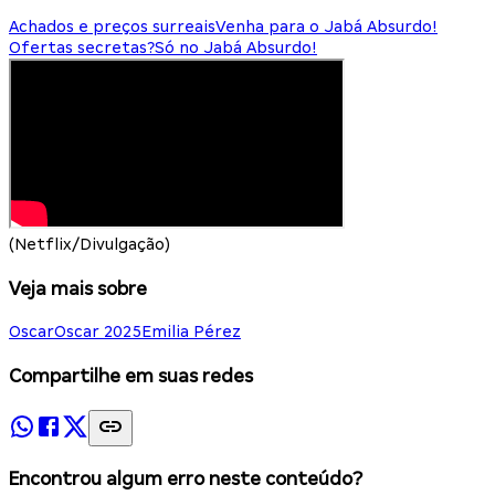
Achados e preços surreais
Venha para o Jabá Absurdo!
Ofertas secretas?
Só no Jabá Absurdo!
(Netflix/Divulgação)
Veja mais sobre
Oscar
Oscar 2025
Emilia Pérez
Compartilhe em suas redes
Encontrou algum erro neste conteúdo?