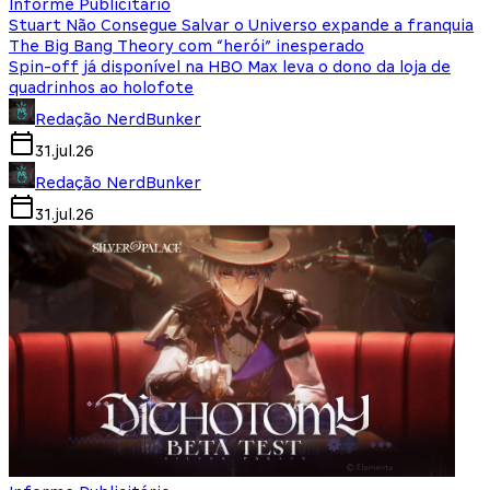
Informe Publicitário
Stuart Não Consegue Salvar o Universo expande a franquia
The Big Bang Theory com “herói” inesperado
Spin-off já disponível na HBO Max leva o dono da loja de
quadrinhos ao holofote
Redação NerdBunker
31.jul.26
Redação NerdBunker
31.jul.26