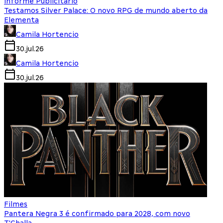
Informe Publicitário
Testamos Silver Palace: O novo RPG de mundo aberto da
Elementa
Camila Hortencio
30.jul.26
Camila Hortencio
30.jul.26
Filmes
Pantera Negra 3 é confirmado para 2028, com novo