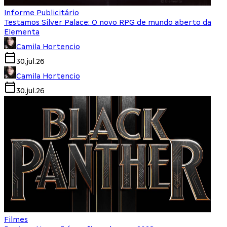
Informe Publicitário
Testamos Silver Palace: O novo RPG de mundo aberto da
Elementa
Camila Hortencio
30.jul.26
Camila Hortencio
30.jul.26
Filmes