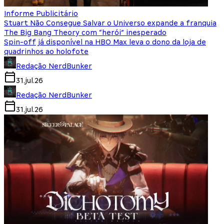
Informe Publicitário
Stuart Não Consegue Salvar o Universo expande a franquia
The Big Bang Theory com “herói” inesperado
Spin-off já disponível na HBO Max leva o dono da loja de
quadrinhos ao holofote
Redação NerdBunker
31.jul.26
Redação NerdBunker
31.jul.26