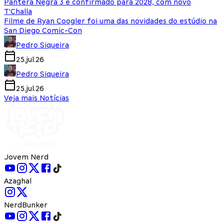
Pantera Negra 3 é confirmado para 2028, com novo
T'Challa
Filme de Ryan Coogler foi uma das novidades do estúdio na
San Diego Comic-Con
Pedro Siqueira
25.jul.26
Pedro Siqueira
25.jul.26
Veja mais Notícias
Jovem Nerd
Azaghal
NerdBunker