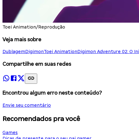
Toei Animation/Reprodução
Veja mais sobre
Dublagem
Digimon
Toei Animation
Digimon Adventure 02: O Iní
Compartilhe em suas redes
Encontrou algum erro neste conteúdo?
Envie seu comentário
Recomendados pra você
Games
Dicas de presente para o seu pai gamer