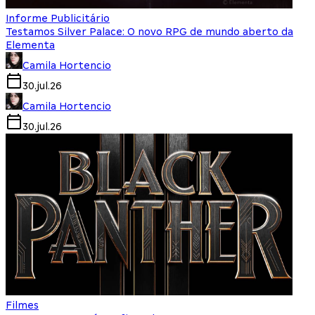
Informe Publicitário
Testamos Silver Palace: O novo RPG de mundo aberto da
Elementa
Camila Hortencio
30.jul.26
Camila Hortencio
30.jul.26
Filmes