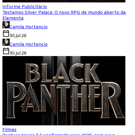
Informe Publicitário
Testamos Silver Palace: O novo RPG de mundo aberto da
Elementa
Camila Hortencio
30.jul.26
Camila Hortencio
30.jul.26
Filmes