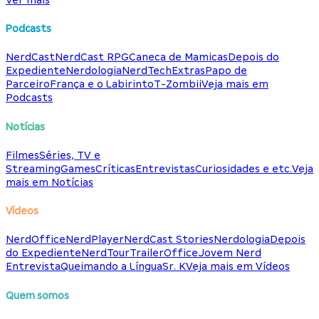
Podcasts
NerdCast
NerdCast RPG
Caneca de Mamicas
Depois do
Expediente
Nerdologia
NerdTech
Extras
Papo de
Parceiro
França e o Labirinto
T-Zombii
Veja mais em
Podcasts
Notícias
Filmes
Séries, TV e
Streaming
Games
Críticas
Entrevistas
Curiosidades e etc.
Veja
mais em Notícias
Vídeos
NerdOffice
NerdPlayer
NerdCast Stories
Nerdologia
Depois
do Expediente
NerdTour
TrailerOffice
Jovem Nerd
Entrevista
Queimando a Língua
Sr. K
Veja mais em Vídeos
Quem somos