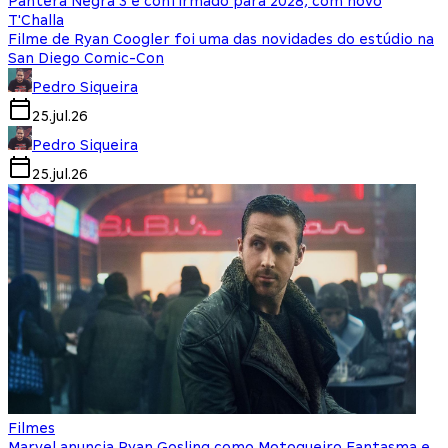
Pantera Negra 3 é confirmado para 2028, com novo
T'Challa
Filme de Ryan Coogler foi uma das novidades do estúdio na
San Diego Comic-Con
Pedro Siqueira
25.jul.26
Pedro Siqueira
25.jul.26
Filmes
Marvel anuncia Ryan Gosling como Motoqueiro Fantasma e