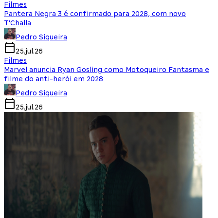
Filmes
Pantera Negra 3 é confirmado para 2028, com novo
T'Challa
Pedro Siqueira
25.jul.26
Filmes
Marvel anuncia Ryan Gosling como Motoqueiro Fantasma e
filme do anti-herói em 2028
Pedro Siqueira
25.jul.26