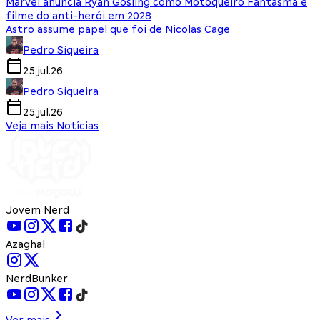
Marvel anuncia Ryan Gosling como Motoqueiro Fantasma e
filme do anti-herói em 2028
Astro assume papel que foi de Nicolas Cage
Pedro Siqueira
25.jul.26
Pedro Siqueira
25.jul.26
Veja mais Notícias
Jovem Nerd
Azaghal
NerdBunker
Ver mais