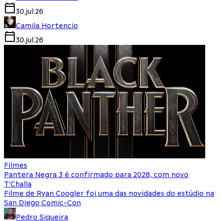
30.jul.26
Camila Hortencio
30.jul.26
Filmes
Pantera Negra 3 é confirmado para 2028, com novo
T'Challa
Filme de Ryan Coogler foi uma das novidades do estúdio na
San Diego Comic-Con
Pedro Siqueira