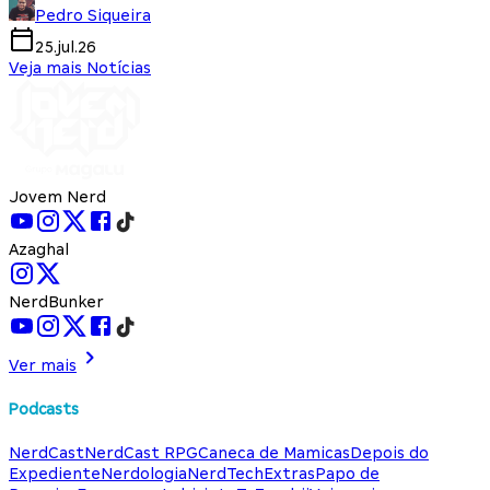
Pedro Siqueira
25.jul.26
Veja mais Notícias
Jovem Nerd
Azaghal
NerdBunker
Ver mais
Podcasts
NerdCast
NerdCast RPG
Caneca de Mamicas
Depois do
Expediente
Nerdologia
NerdTech
Extras
Papo de