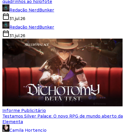
quadrinhos ao holofote
Redação NerdBunker
31.jul.26
Redação NerdBunker
31.jul.26
Informe Publicitário
Testamos Silver Palace: O novo RPG de mundo aberto da
Elementa
Camila Hortencio