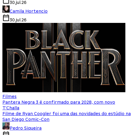
30.jul.26
Camila Hortencio
30.jul.26
Filmes
Pantera Negra 3 é confirmado para 2028, com novo
T'Challa
Filme de Ryan Coogler foi uma das novidades do estúdio na
San Diego Comic-Con
Pedro Siqueira