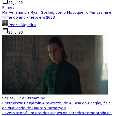
25.jul.26
Filmes
Marvel anuncia Ryan Gosling como Motoqueiro Fantasma e
filme do anti-herói em 2028
Pedro Siqueira
25.jul.26
Séries, TV e Streaming
Entrevista: Benjamin Ainsworth, de A Casa do Dragão, fala
de dualidade de Daeron Targaryen
Jovem ator é um dos destaques da terceira temporada da