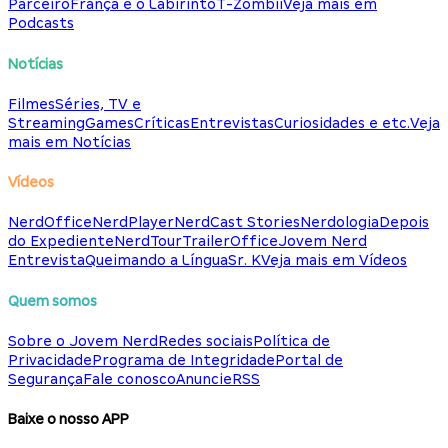
Parceiro
França e o Labirinto
T-Zombii
Veja mais em
Podcasts
Notícias
Filmes
Séries, TV e
Streaming
Games
Críticas
Entrevistas
Curiosidades e etc.
Veja
mais em Notícias
Vídeos
NerdOffice
NerdPlayer
NerdCast Stories
Nerdologia
Depois
do Expediente
NerdTour
TrailerOffice
Jovem Nerd
Entrevista
Queimando a Língua
Sr. K
Veja mais em Vídeos
Quem somos
Sobre o Jovem Nerd
Redes sociais
Política de
Privacidade
Programa de Integridade
Portal de
Segurança
Fale conosco
Anuncie
RSS
Baixe o nosso APP