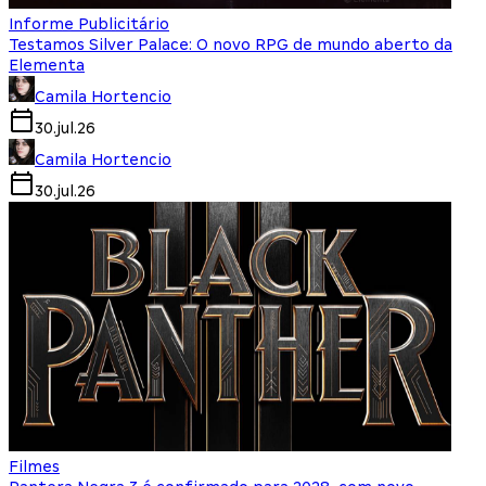
Informe Publicitário
Testamos Silver Palace: O novo RPG de mundo aberto da
Elementa
Camila Hortencio
30.jul.26
Camila Hortencio
30.jul.26
Filmes