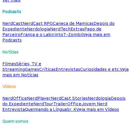
Podcasts
NerdCast
NerdCast RPG
Caneca de Mamicas
Depois do
Expediente
Nerdologia
NerdTech
Extras
Papo de
Parceiro
França e o Labirinto
T-Zombii
Veja mais em
Podcasts
Notícias
Filmes
Séries, TV e
Streaming
Games
Críticas
Entrevistas
Curiosidades e etc.
Veja
mais em Notícias
Vídeos
NerdOffice
NerdPlayer
NerdCast Stories
Nerdologia
Depois
do Expediente
NerdTour
TrailerOffice
Jovem Nerd
Entrevista
Queimando a Língua
Sr. K
Veja mais em Vídeos
Quem somos