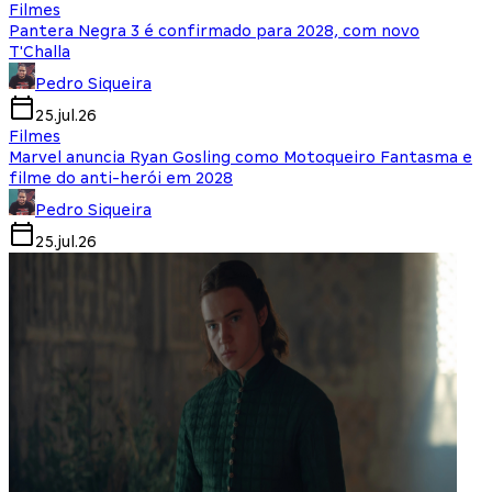
Filmes
Pantera Negra 3 é confirmado para 2028, com novo
T'Challa
Pedro Siqueira
25.jul.26
Filmes
Marvel anuncia Ryan Gosling como Motoqueiro Fantasma e
filme do anti-herói em 2028
Pedro Siqueira
25.jul.26