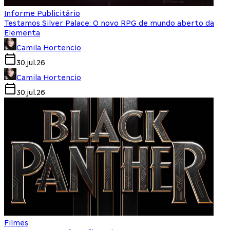
Informe Publicitário
Testamos Silver Palace: O novo RPG de mundo aberto da
Elementa
Camila Hortencio
30.jul.26
Camila Hortencio
30.jul.26
Filmes