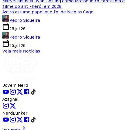
Marvel anuncia Ryan Gosling como Motoqueiro Fantasma e
filme do anti-herói em 2028
Astro assume papel que foi de Nicolas Cage
Pedro Siqueira
25.jul.26
Pedro Siqueira
25.jul.26
Veja mais Notícias
Jovem Nerd
Azaghal
NerdBunker
Ver mais