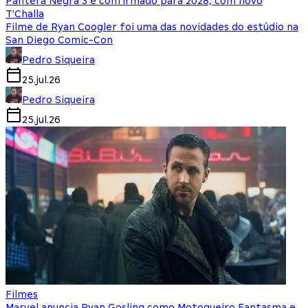
Pantera Negra 3 é confirmado para 2028, com novo
T'Challa
Filme de Ryan Coogler foi uma das novidades do estúdio na
San Diego Comic-Con
Pedro Siqueira
25.jul.26
Pedro Siqueira
25.jul.26
Filmes
Marvel anuncia Ryan Gosling como Motoqueiro Fantasma e