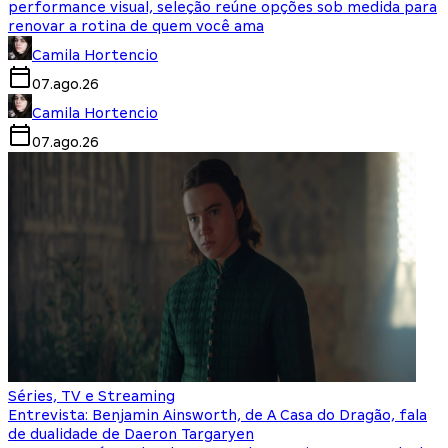
performance visual, seleção reúne opções sob medida para
renovar a rotina de quem você ama
Camila Hortencio
07.ago.26
Camila Hortencio
07.ago.26
Séries, TV e Streaming
Entrevista: Benjamin Ainsworth, de A Casa do Dragão, fala
de dualidade de Daeron Targaryen