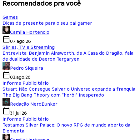
Recomendados pra você
Games
Dicas de presente para o seu pai gamer
Camila Hortencio
07.ago.26
Séries, TV e Streaming
Entrevista: Benjamin Ainsworth, de A Casa do Dragão, fala
de dualidade de Daeron Targaryen
Pedro Siqueira
03.ago.26
Informe Publicitário
Stuart Não Consegue Salvar o Universo expande a franquia
The Big Bang Theory com “herói” inesperado
Redação NerdBunker
31.jul.26
Informe Publicitário
Testamos Silver Palace: O novo RPG de mundo aberto da
Elementa