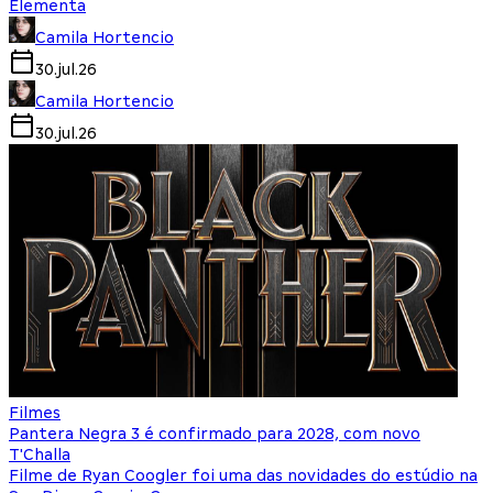
Elementa
Camila Hortencio
30.jul.26
Camila Hortencio
30.jul.26
Filmes
Pantera Negra 3 é confirmado para 2028, com novo
T'Challa
Filme de Ryan Coogler foi uma das novidades do estúdio na