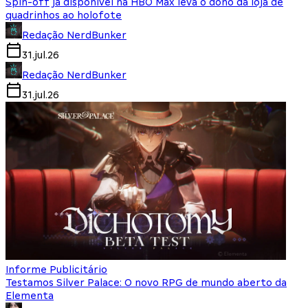
Spin-off já disponível na HBO Max leva o dono da loja de
quadrinhos ao holofote
Redação NerdBunker
31.jul.26
Redação NerdBunker
31.jul.26
Informe Publicitário
Testamos Silver Palace: O novo RPG de mundo aberto da
Elementa