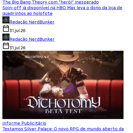
The Big Bang Theory com “herói” inesperado
Spin-off já disponível na HBO Max leva o dono da loja de
quadrinhos ao holofote
Redação NerdBunker
31.jul.26
Redação NerdBunker
31.jul.26
Informe Publicitário
Testamos Silver Palace: O novo RPG de mundo aberto da