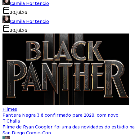
Camila Hortencio
30.jul.26
Camila Hortencio
30.jul.26
Filmes
Pantera Negra 3 é confirmado para 2028, com novo
T'Challa
Filme de Ryan Coogler foi uma das novidades do estúdio na
San Diego Comic-Con