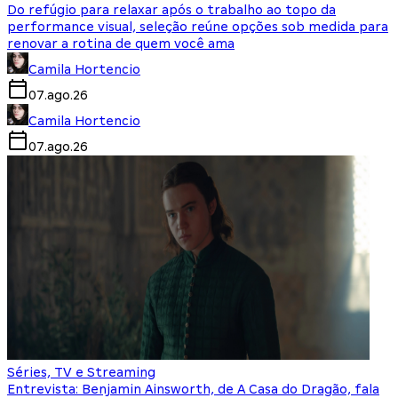
Do refúgio para relaxar após o trabalho ao topo da
performance visual, seleção reúne opções sob medida para
renovar a rotina de quem você ama
Camila Hortencio
07.ago.26
Camila Hortencio
07.ago.26
Séries, TV e Streaming
Entrevista: Benjamin Ainsworth, de A Casa do Dragão, fala