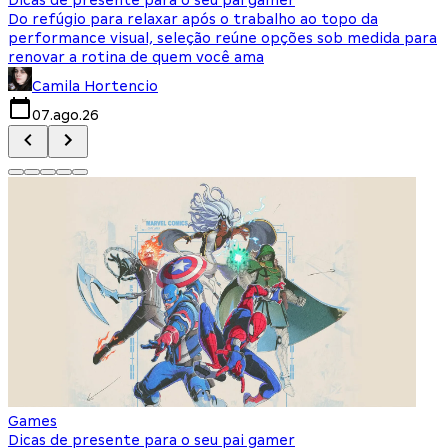
Do refúgio para relaxar após o trabalho ao topo da
d
performance visual, seleção reúne opções sob medida para
J
renovar a rotina de quem você ama
s
Camila Hortencio
07.ago.26
Games
Dicas de presente para o seu pai gamer