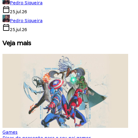
Pedro Siqueira
25.jul.26
Pedro Siqueira
25.jul.26
Veja mais
Games
S
Dicas de presente para o seu pai gamer
E