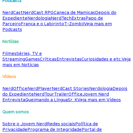
Podcasts
NerdCast
NerdCast RPG
Caneca de Mamicas
Depois do
Expediente
Nerdologia
NerdTech
Extras
Papo de
Parceiro
França e o Labirinto
T-Zombii
Veja mais em
Podcasts
Notícias
Filmes
Séries, TV e
Streaming
Games
Críticas
Entrevistas
Curiosidades e etc.
Veja
mais em Notícias
Vídeos
NerdOffice
NerdPlayer
NerdCast Stories
Nerdologia
Depois
do Expediente
NerdTour
TrailerOffice
Jovem Nerd
Entrevista
Queimando a Língua
Sr. K
Veja mais em Vídeos
Quem somos
Sobre o Jovem Nerd
Redes sociais
Política de
Privacidade
Programa de Integridade
Portal de