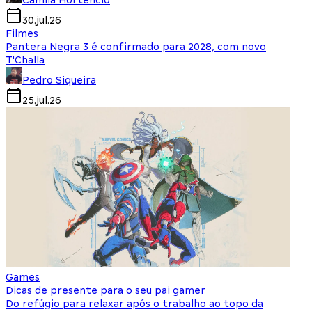
Camila Hortencio
30.jul.26
Filmes
Pantera Negra 3 é confirmado para 2028, com novo
T'Challa
Pedro Siqueira
25.jul.26
Games
Dicas de presente para o seu pai gamer
Do refúgio para relaxar após o trabalho ao topo da