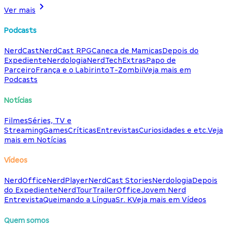
Ver mais
Podcasts
NerdCast
NerdCast RPG
Caneca de Mamicas
Depois do
Expediente
Nerdologia
NerdTech
Extras
Papo de
Parceiro
França e o Labirinto
T-Zombii
Veja mais em
Podcasts
Notícias
Filmes
Séries, TV e
Streaming
Games
Críticas
Entrevistas
Curiosidades e etc.
Veja
mais em Notícias
Vídeos
NerdOffice
NerdPlayer
NerdCast Stories
Nerdologia
Depois
do Expediente
NerdTour
TrailerOffice
Jovem Nerd
Entrevista
Queimando a Língua
Sr. K
Veja mais em Vídeos
Quem somos