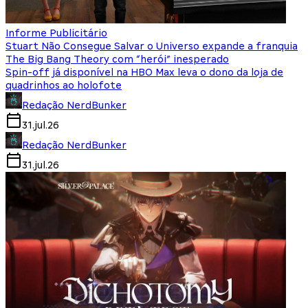
Informe Publicitário
Stuart Não Consegue Salvar o Universo expande a franquia
The Big Bang Theory com “herói” inesperado
Spin-off já disponível na HBO Max leva o dono da loja de
quadrinhos ao holofote
Redação NerdBunker
31.jul.26
Redação NerdBunker
31.jul.26