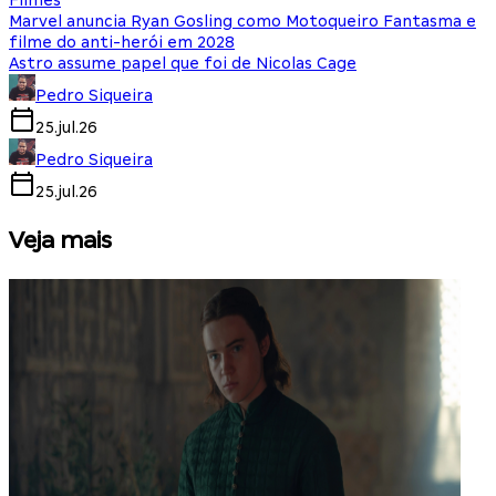
Filmes
Marvel anuncia Ryan Gosling como Motoqueiro Fantasma e
filme do anti-herói em 2028
Astro assume papel que foi de Nicolas Cage
Pedro Siqueira
25.jul.26
Pedro Siqueira
25.jul.26
Veja mais