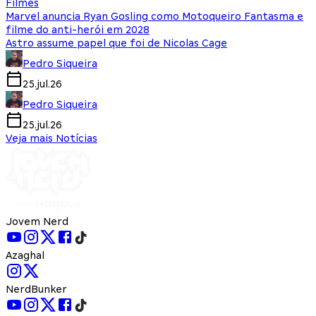
Filmes
Marvel anuncia Ryan Gosling como Motoqueiro Fantasma e
filme do anti-herói em 2028
Astro assume papel que foi de Nicolas Cage
Pedro Siqueira
25.jul.26
Pedro Siqueira
25.jul.26
Veja mais Notícias
Jovem Nerd
Azaghal
NerdBunker