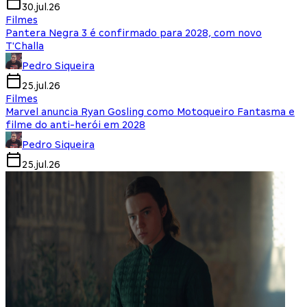
30.jul.26
Filmes
Pantera Negra 3 é confirmado para 2028, com novo
T'Challa
Pedro Siqueira
25.jul.26
Filmes
Marvel anuncia Ryan Gosling como Motoqueiro Fantasma e
filme do anti-herói em 2028
Pedro Siqueira
25.jul.26