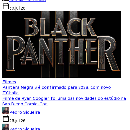
30.jul.26
Filmes
Pantera Negra 3 é confirmado para 2028, com novo
T'Challa
Filme de Ryan Coogler foi uma das novidades do estúdio na
San Diego Comic-Con
Pedro Siqueira
25.jul.26
Pedro Siqueira