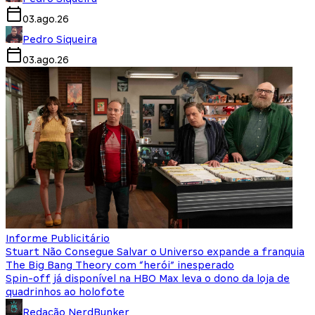
03.ago.26
Pedro Siqueira
03.ago.26
Informe Publicitário
Stuart Não Consegue Salvar o Universo expande a franquia
The Big Bang Theory com “herói” inesperado
Spin-off já disponível na HBO Max leva o dono da loja de
quadrinhos ao holofote
Redação NerdBunker