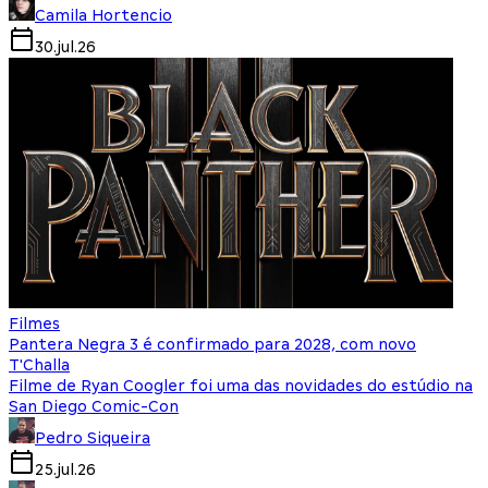
Camila Hortencio
30.jul.26
Filmes
Pantera Negra 3 é confirmado para 2028, com novo
T'Challa
Filme de Ryan Coogler foi uma das novidades do estúdio na
San Diego Comic-Con
Pedro Siqueira
25.jul.26