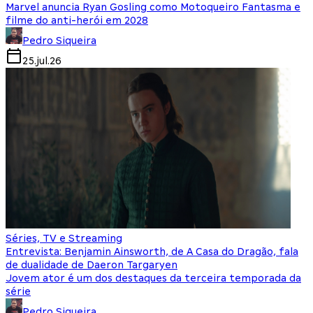
Marvel anuncia Ryan Gosling como Motoqueiro Fantasma e
filme do anti-herói em 2028
Pedro Siqueira
25.jul.26
Séries, TV e Streaming
Entrevista: Benjamin Ainsworth, de A Casa do Dragão, fala
de dualidade de Daeron Targaryen
Jovem ator é um dos destaques da terceira temporada da
série
Pedro Siqueira