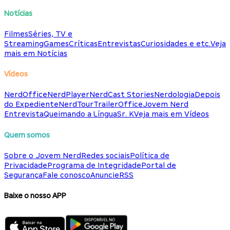
Notícias
Filmes
Séries, TV e
Streaming
Games
Críticas
Entrevistas
Curiosidades e etc.
Veja
mais em Notícias
Vídeos
NerdOffice
NerdPlayer
NerdCast Stories
Nerdologia
Depois
do Expediente
NerdTour
TrailerOffice
Jovem Nerd
Entrevista
Queimando a Língua
Sr. K
Veja mais em Vídeos
Quem somos
Sobre o Jovem Nerd
Redes sociais
Política de
Privacidade
Programa de Integridade
Portal de
Segurança
Fale conosco
Anuncie
RSS
Baixe o nosso APP