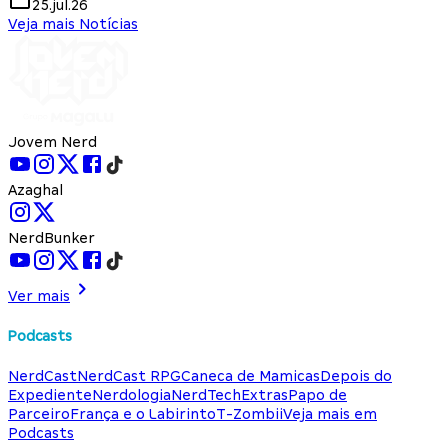
25.jul.26
Veja mais Notícias
Jovem Nerd
Azaghal
NerdBunker
Ver mais
Podcasts
NerdCast
NerdCast RPG
Caneca de Mamicas
Depois do
Expediente
Nerdologia
NerdTech
Extras
Papo de
Parceiro
França e o Labirinto
T-Zombii
Veja mais em
Podcasts