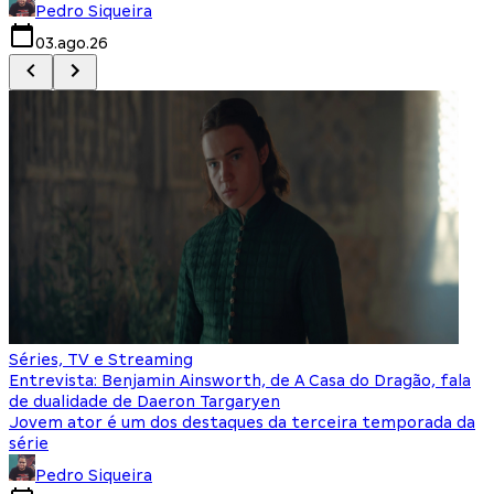
Pedro Siqueira
03.ago.26
Séries, TV e Streaming
Entrevista: Benjamin Ainsworth, de A Casa do Dragão, fala
de dualidade de Daeron Targaryen
Jovem ator é um dos destaques da terceira temporada da
série
Pedro Siqueira