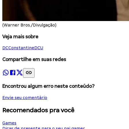
(Warner Bros./Divulgação)
Veja mais sobre
DC
Constantine
DCU
Compartilhe em suas redes
Encontrou algum erro neste conteúdo?
Envie seu comentário
Recomendados pra você
Games
Dicas de presente para o seu pai gamer