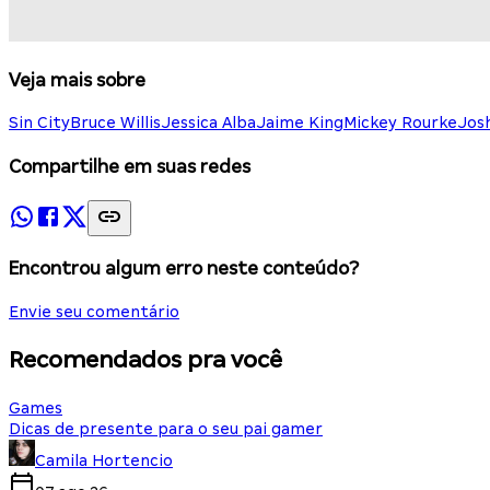
Veja mais sobre
Sin City
Bruce Willis
Jessica Alba
Jaime King
Mickey Rourke
Josh
Compartilhe em suas redes
Encontrou algum erro neste conteúdo?
Envie seu comentário
Recomendados pra você
Games
Dicas de presente para o seu pai gamer
Camila Hortencio