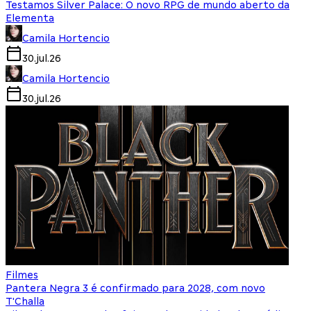
Testamos Silver Palace: O novo RPG de mundo aberto da
Elementa
Camila Hortencio
30.jul.26
Camila Hortencio
30.jul.26
Filmes
Pantera Negra 3 é confirmado para 2028, com novo
T'Challa