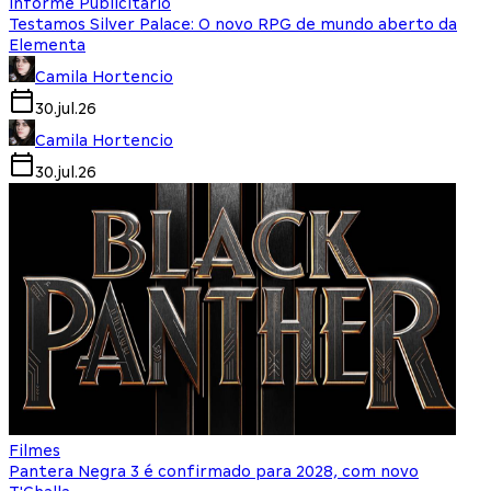
Informe Publicitário
Testamos Silver Palace: O novo RPG de mundo aberto da
Elementa
Camila Hortencio
30.jul.26
Camila Hortencio
30.jul.26
Filmes
Pantera Negra 3 é confirmado para 2028, com novo