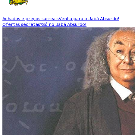
Achados e preços surreais
Venha para o Jabá Absurdo!
Ofertas secretas?
Só no Jabá Absurdo!