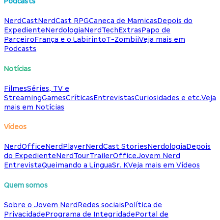
Podcasts
NerdCast
NerdCast RPG
Caneca de Mamicas
Depois do
Expediente
Nerdologia
NerdTech
Extras
Papo de
Parceiro
França e o Labirinto
T-Zombii
Veja mais em
Podcasts
Notícias
Filmes
Séries, TV e
Streaming
Games
Críticas
Entrevistas
Curiosidades e etc.
Veja
mais em Notícias
Vídeos
NerdOffice
NerdPlayer
NerdCast Stories
Nerdologia
Depois
do Expediente
NerdTour
TrailerOffice
Jovem Nerd
Entrevista
Queimando a Língua
Sr. K
Veja mais em Vídeos
Quem somos
Sobre o Jovem Nerd
Redes sociais
Política de
Privacidade
Programa de Integridade
Portal de