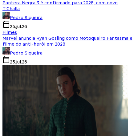
Pantera Negra 3 é confirmado para 2028, com novo
T'Challa
Pedro Siqueira
25.jul.26
Filmes
Marvel anuncia Ryan Gosling como Motoqueiro Fantasma e
filme do anti-herói em 2028
Pedro Siqueira
25.jul.26