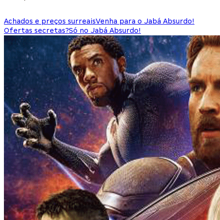
Achados e preços surreais
Venha para o Jabá Absurdo!
Ofertas secretas?
Só no Jabá Absurdo!