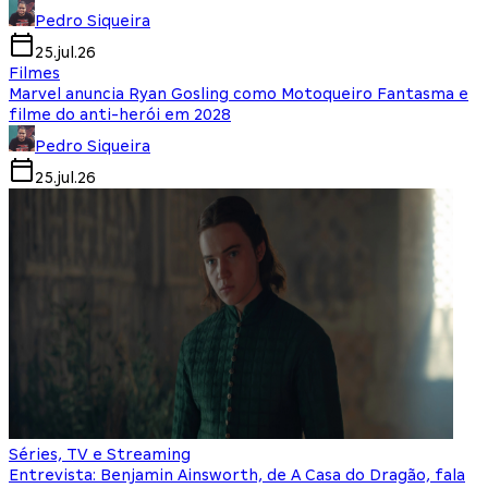
Pedro Siqueira
25.jul.26
Filmes
Marvel anuncia Ryan Gosling como Motoqueiro Fantasma e
filme do anti-herói em 2028
Pedro Siqueira
25.jul.26
Séries, TV e Streaming
Entrevista: Benjamin Ainsworth, de A Casa do Dragão, fala