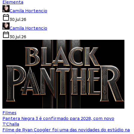
Elementa
Camila Hortencio
30.jul.26
Camila Hortencio
30.jul.26
Filmes
Pantera Negra 3 é confirmado para 2028, com novo
T'Challa
Filme de Ryan Coogler foi uma das novidades do estúdio na