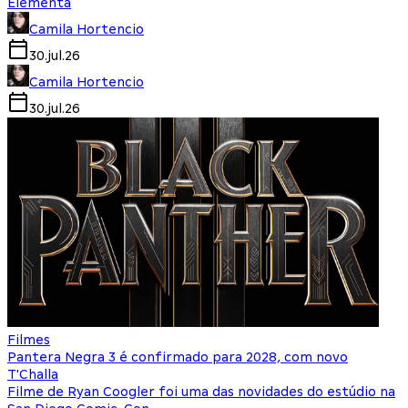
Elementa
Camila Hortencio
30.jul.26
Camila Hortencio
30.jul.26
Filmes
Pantera Negra 3 é confirmado para 2028, com novo
T'Challa
Filme de Ryan Coogler foi uma das novidades do estúdio na