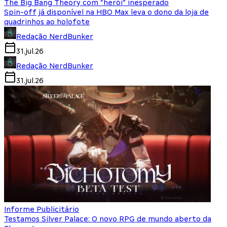
The Big Bang Theory com “herói” inesperado
Spin-off já disponível na HBO Max leva o dono da loja de
quadrinhos ao holofote
Redação NerdBunker
31.jul.26
Redação NerdBunker
31.jul.26
Informe Publicitário
Testamos Silver Palace: O novo RPG de mundo aberto da