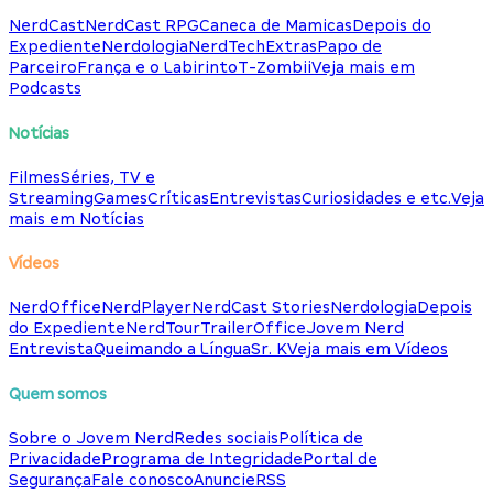
NerdCast
NerdCast RPG
Caneca de Mamicas
Depois do
Expediente
Nerdologia
NerdTech
Extras
Papo de
Parceiro
França e o Labirinto
T-Zombii
Veja mais em
Podcasts
Notícias
Filmes
Séries, TV e
Streaming
Games
Críticas
Entrevistas
Curiosidades e etc.
Veja
mais em Notícias
Vídeos
NerdOffice
NerdPlayer
NerdCast Stories
Nerdologia
Depois
do Expediente
NerdTour
TrailerOffice
Jovem Nerd
Entrevista
Queimando a Língua
Sr. K
Veja mais em Vídeos
Quem somos
Sobre o Jovem Nerd
Redes sociais
Política de
Privacidade
Programa de Integridade
Portal de
Segurança
Fale conosco
Anuncie
RSS