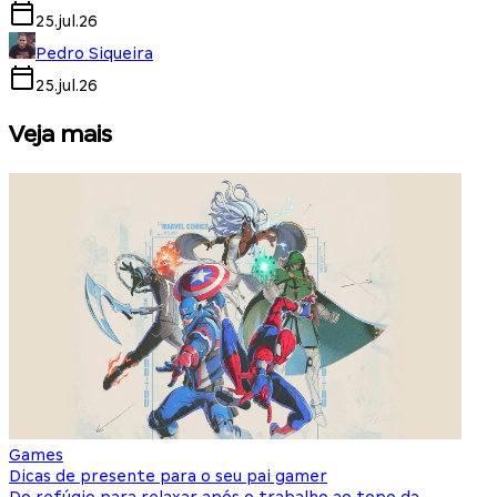
25.jul.26
Pedro Siqueira
25.jul.26
Veja mais
Games
S
Dicas de presente para o seu pai gamer
E
Do refúgio para relaxar após o trabalho ao topo da
d