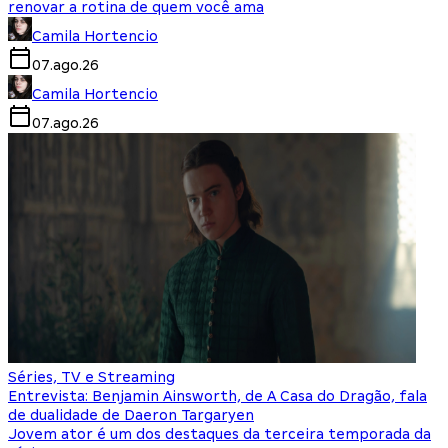
renovar a rotina de quem você ama
Camila Hortencio
07.ago.26
Camila Hortencio
07.ago.26
Séries, TV e Streaming
Entrevista: Benjamin Ainsworth, de A Casa do Dragão, fala
de dualidade de Daeron Targaryen
Jovem ator é um dos destaques da terceira temporada da