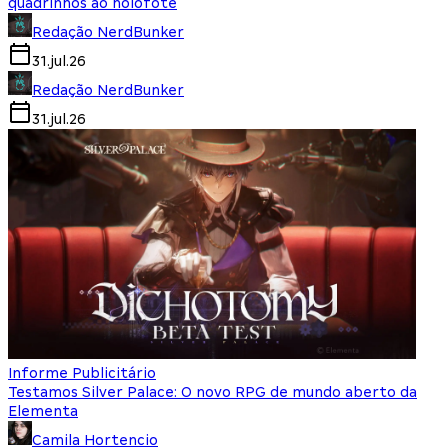
quadrinhos ao holofote
Redação NerdBunker
31.jul.26
Redação NerdBunker
31.jul.26
Informe Publicitário
Testamos Silver Palace: O novo RPG de mundo aberto da
Elementa
Camila Hortencio