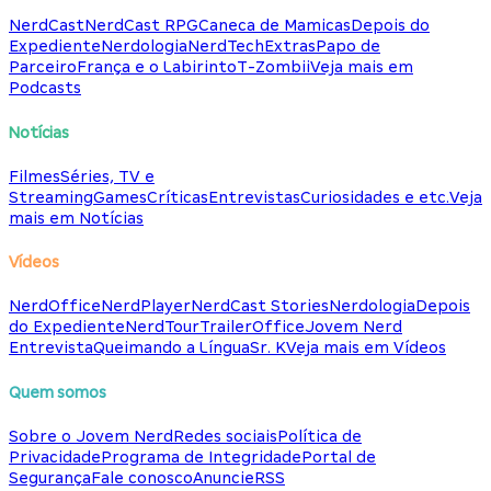
NerdCast
NerdCast RPG
Caneca de Mamicas
Depois do
Expediente
Nerdologia
NerdTech
Extras
Papo de
Parceiro
França e o Labirinto
T-Zombii
Veja mais em
Podcasts
Notícias
Filmes
Séries, TV e
Streaming
Games
Críticas
Entrevistas
Curiosidades e etc.
Veja
mais em Notícias
Vídeos
NerdOffice
NerdPlayer
NerdCast Stories
Nerdologia
Depois
do Expediente
NerdTour
TrailerOffice
Jovem Nerd
Entrevista
Queimando a Língua
Sr. K
Veja mais em Vídeos
Quem somos
Sobre o Jovem Nerd
Redes sociais
Política de
Privacidade
Programa de Integridade
Portal de
Segurança
Fale conosco
Anuncie
RSS