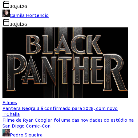
30.jul.26
Camila Hortencio
30.jul.26
Filmes
Pantera Negra 3 é confirmado para 2028, com novo
T'Challa
Filme de Ryan Coogler foi uma das novidades do estúdio na
San Diego Comic-Con
Pedro Siqueira