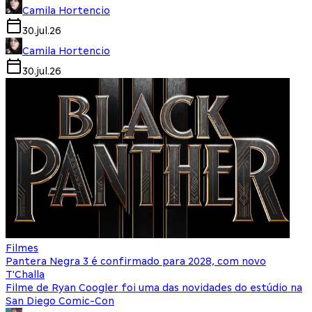
Camila Hortencio
30.jul.26
Camila Hortencio
30.jul.26
Filmes
Pantera Negra 3 é confirmado para 2028, com novo
T'Challa
Filme de Ryan Coogler foi uma das novidades do estúdio na
San Diego Comic-Con