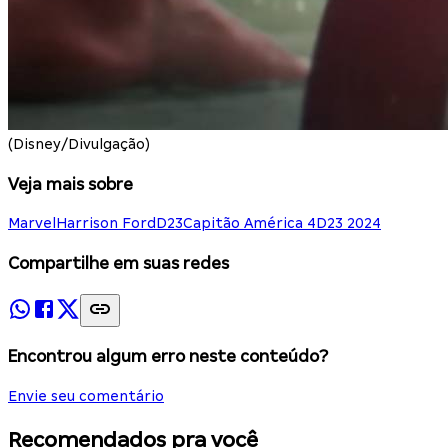
(Disney/Divulgação)
Veja mais sobre
Marvel
Harrison Ford
D23
Capitão América 4
D23 2024
Compartilhe em suas redes
Encontrou algum erro neste conteúdo?
Envie seu comentário
Recomendados pra você