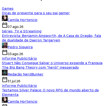
Games
Dicas de presente para o seu pai gamer
Camila Hortencio
07.ago.26
Séries, TV e Streaming
Entrevista: Benjamin Ainsworth, de A Casa do Dragão, fala
de dualidade de Daeron Targaryen
Pedro Siqueira
03.ago.26
Informe Publicitário
Stuart Não Consegue Salvar o Universo expande a franquia
The Big Bang Theory com “herói” inesperado
Redação NerdBunker
31.jul.26
Informe Publicitário
Testamos Silver Palace: O novo RPG de mundo aberto da
Elementa
Camila Hortencio