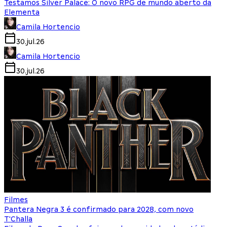
Testamos Silver Palace: O novo RPG de mundo aberto da
Elementa
Camila Hortencio
30.jul.26
Camila Hortencio
30.jul.26
Filmes
Pantera Negra 3 é confirmado para 2028, com novo
T'Challa