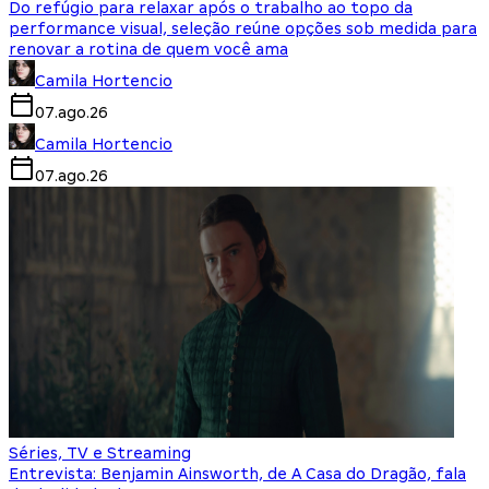
Do refúgio para relaxar após o trabalho ao topo da
performance visual, seleção reúne opções sob medida para
renovar a rotina de quem você ama
Camila Hortencio
07.ago.26
Camila Hortencio
07.ago.26
Séries, TV e Streaming
Entrevista: Benjamin Ainsworth, de A Casa do Dragão, fala