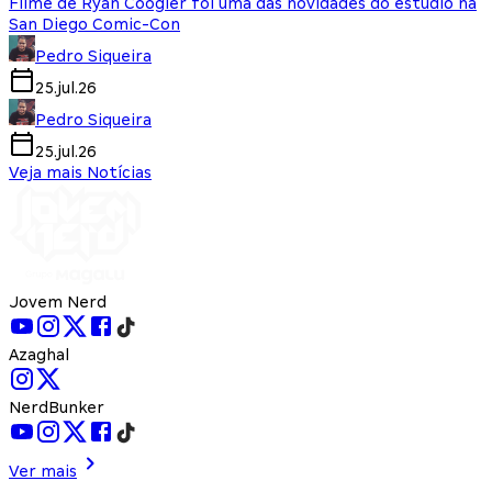
Filme de Ryan Coogler foi uma das novidades do estúdio na
San Diego Comic-Con
Pedro Siqueira
25.jul.26
Pedro Siqueira
25.jul.26
Veja mais Notícias
Jovem Nerd
Azaghal
NerdBunker
Ver mais