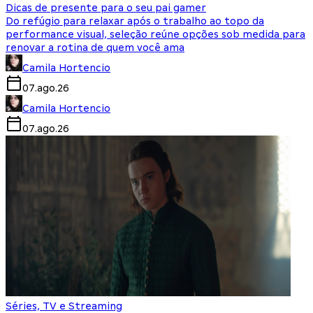
Dicas de presente para o seu pai gamer
Do refúgio para relaxar após o trabalho ao topo da
performance visual, seleção reúne opções sob medida para
renovar a rotina de quem você ama
Camila Hortencio
07.ago.26
Camila Hortencio
07.ago.26
Séries, TV e Streaming