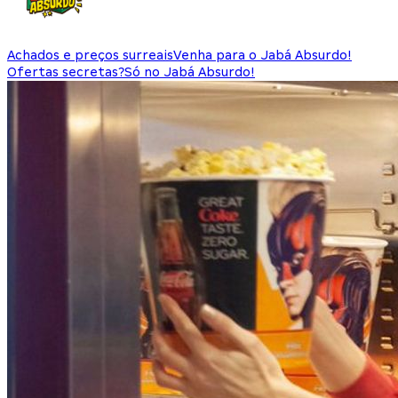
Achados e preços surreais
Venha para o Jabá Absurdo!
Ofertas secretas?
Só no Jabá Absurdo!