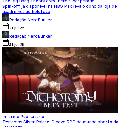
The Big Bang Theory com “herói” inesperado
Spin-off já disponível na HBO Max leva o dono da loja de
quadrinhos ao holofote
Redação NerdBunker
31.jul.26
Redação NerdBunker
31.jul.26
Informe Publicitário
Testamos Silver Palace: O novo RPG de mundo aberto da