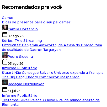
Recomendados pra você
Games
Dicas de presente para o seu pai gamer
Camila Hortencio
07.ago.26
Séries, TV e Streaming
Entrevista: Benjamin Ainsworth, de A Casa do Dragão, fala
de dualidade de Daeron Targaryen
Pedro Siqueira
03.ago.26
Informe Publicitário
Stuart Não Consegue Salvar o Universo expande a franquia
The Big Bang Theory com “herói” inesperado
Redação NerdBunker
31.jul.26
Informe Publicitário
Testamos Silver Palace: O novo RPG de mundo aberto da
Elementa