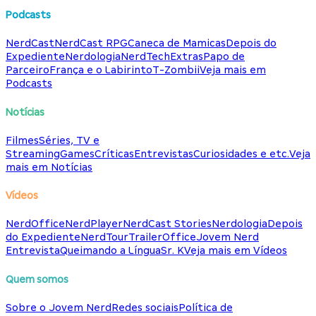
Podcasts
NerdCast
NerdCast RPG
Caneca de Mamicas
Depois do
Expediente
Nerdologia
NerdTech
Extras
Papo de
Parceiro
França e o Labirinto
T-Zombii
Veja mais em
Podcasts
Notícias
Filmes
Séries, TV e
Streaming
Games
Críticas
Entrevistas
Curiosidades e etc.
Veja
mais em Notícias
Vídeos
NerdOffice
NerdPlayer
NerdCast Stories
Nerdologia
Depois
do Expediente
NerdTour
TrailerOffice
Jovem Nerd
Entrevista
Queimando a Língua
Sr. K
Veja mais em Vídeos
Quem somos
Sobre o Jovem Nerd
Redes sociais
Política de