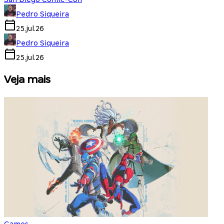
Pedro Siqueira
25.jul.26
Pedro Siqueira
25.jul.26
Veja mais
Games
S