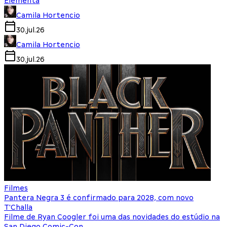
Elementa
Camila Hortencio
30.jul.26
Camila Hortencio
30.jul.26
Filmes
Pantera Negra 3 é confirmado para 2028, com novo
T'Challa
Filme de Ryan Coogler foi uma das novidades do estúdio na
San Diego Comic-Con