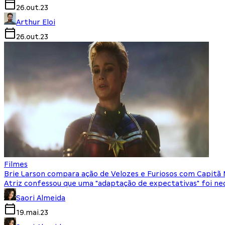
26.out.23
Arthur Eloi
26.out.23
Filmes
Brie Larson compara ação de Velozes e Furiosos com Capitã 
Atriz confessou que uma "adaptação de expectativas" foi ne
Saori Almeida
19.mai.23