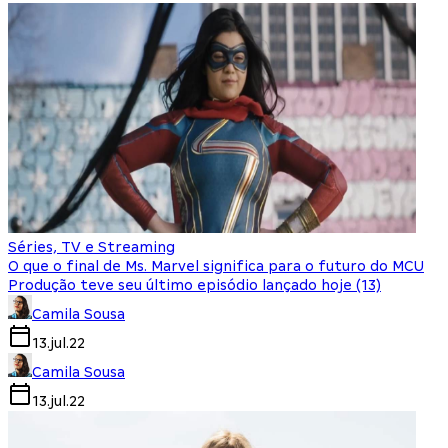
Séries, TV e Streaming
O que o final de Ms. Marvel significa para o futuro do MCU
Produção teve seu último episódio lançado hoje (13)
Camila Sousa
13.jul.22
Camila Sousa
13.jul.22