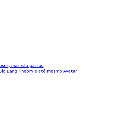
mosos, mas não passou
e Big Bang Theory e até mesmo Avatar