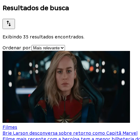
Resultados de busca
Exibindo 35 resultados encontrados.
Ordenar por:
Filmes
Brie Larson desconversa sobre retorno como Capitã Marvel
Filme mais recente com a heroína tem a menor bilheteria d