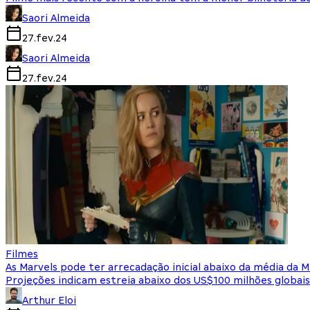
Saori Almeida
27.fev.24
Saori Almeida
27.fev.24
Filmes
As Marvels pode ter arrecadação inicial abaixo da média da M
Projeções indicam estreia abaixo dos US$100 milhões globais
Arthur Eloi