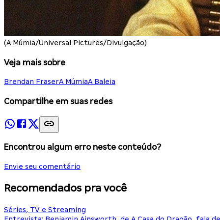
(A Múmia/Universal Pictures/Divulgação)
Veja mais sobre
Brendan Fraser
A Múmia
A Baleia
Compartilhe em suas redes
Encontrou algum erro neste conteúdo?
Envie seu comentário
Recomendados pra você
Séries, TV e Streaming
Entrevista: Benjamin Ainsworth, de A Casa do Dragão, fala d