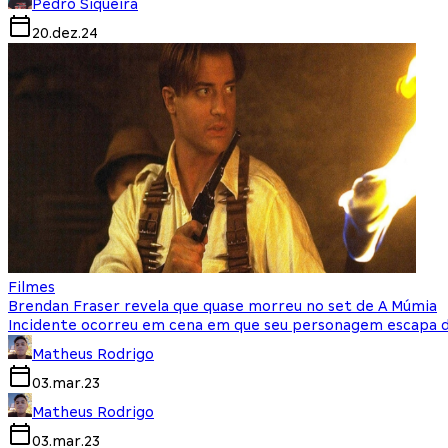
Pedro Siqueira
20.dez.24
Filmes
Brendan Fraser revela que quase morreu no set de A Múmia
Incidente ocorreu em cena em que seu personagem escapa 
Matheus Rodrigo
03.mar.23
Matheus Rodrigo
03.mar.23