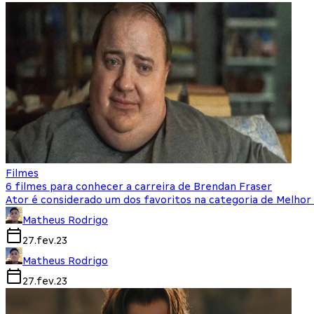
Filmes
6 filmes para conhecer a carreira de Brendan Fraser
Ator é considerado um dos favoritos na categoria de Melhor
Matheus Rodrigo
27.fev.23
Matheus Rodrigo
27.fev.23