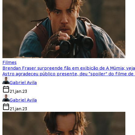
Filmes
Brendan Fraser surpreende fãs em exibição de A Múmia; veja
Astro agradeceu público presente, deu “spoiler” do filme de 
Gabriel Avila
21.jan.23
Gabriel Avila
21.jan.23