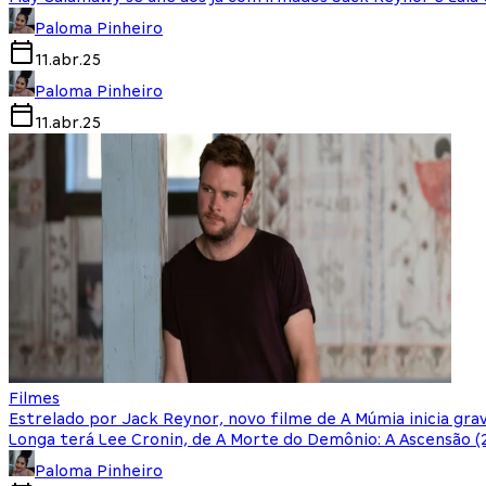
Paloma Pinheiro
11.abr.25
Paloma Pinheiro
11.abr.25
Filmes
Estrelado por Jack Reynor, novo filme de A Múmia inicia gra
Longa terá Lee Cronin, de A Morte do Demônio: A Ascensão (2
Paloma Pinheiro