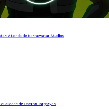
atar: A Lenda de Korra
Avatar Studios
e dualidade de Daeron Targaryen