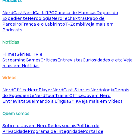
Podcasts
NerdCast
NerdCast RPG
Caneca de Mamicas
Depois do
Expediente
Nerdologia
NerdTech
Extras
Papo de
Parceiro
França e o Labirinto
T-Zombii
Veja mais em
Podcasts
Notícias
Filmes
Séries, TV e
Streaming
Games
Críticas
Entrevistas
Curiosidades e etc.
Veja
mais em Notícias
Vídeos
NerdOffice
NerdPlayer
NerdCast Stories
Nerdologia
Depois
do Expediente
NerdTour
TrailerOffice
Jovem Nerd
Entrevista
Queimando a Língua
Sr. K
Veja mais em Vídeos
Quem somos
Sobre o Jovem Nerd
Redes sociais
Política de
Privacidade
Programa de Integridade
Portal de