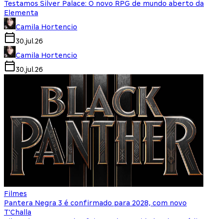
Testamos Silver Palace: O novo RPG de mundo aberto da
Elementa
Camila Hortencio
30.jul.26
Camila Hortencio
30.jul.26
Filmes
Pantera Negra 3 é confirmado para 2028, com novo
T'Challa