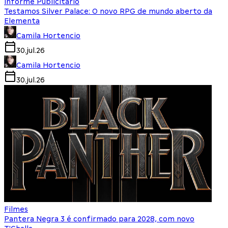
Informe Publicitário
Testamos Silver Palace: O novo RPG de mundo aberto da
Elementa
Camila Hortencio
30.jul.26
Camila Hortencio
30.jul.26
Filmes
Pantera Negra 3 é confirmado para 2028, com novo