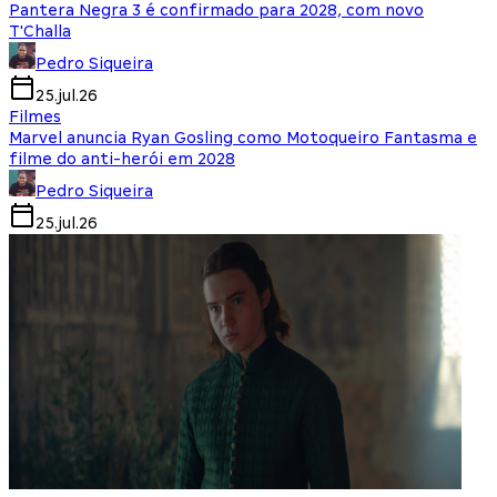
Pantera Negra 3 é confirmado para 2028, com novo
T'Challa
Pedro Siqueira
25.jul.26
Filmes
Marvel anuncia Ryan Gosling como Motoqueiro Fantasma e
filme do anti-herói em 2028
Pedro Siqueira
25.jul.26