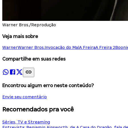
Warner Bros./Reprodução
Veja mais sobre
Warner
Warner Bros.
Invocação do Mal
A Freira
A Freira 2
Booni
Compartilhe em suas redes
Encontrou algum erro neste conteúdo?
Envie seu comentário
Recomendados pra você
Séries, TV e Streaming
Entrevista: Benjamin Ainsworth, de A Casa do Dragão, fala d