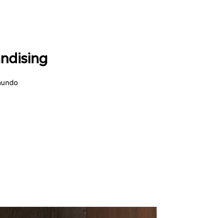
andising
mundo