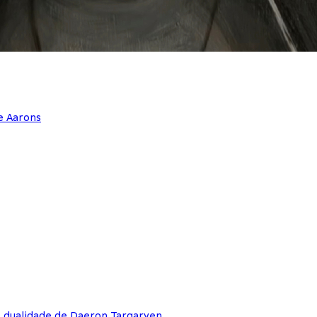
e Aarons
e dualidade de Daeron Targaryen