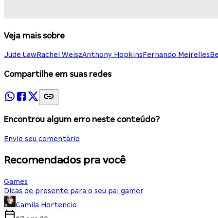
Veja mais sobre
Jude Law
Rachel Weisz
Anthony Hopkins
Fernando Meirelles
Be
Compartilhe em suas redes
Encontrou algum erro neste conteúdo?
Envie seu comentário
Recomendados pra você
Games
Dicas de presente para o seu pai gamer
Camila Hortencio