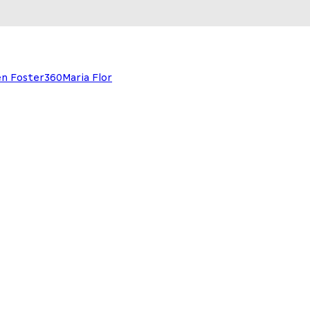
n Foster
360
Maria Flor