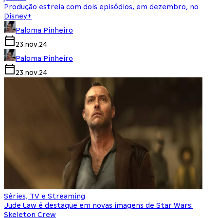
Produção estreia com dois episódios, em dezembro, no
Disney+
Paloma Pinheiro
23.nov.24
Paloma Pinheiro
23.nov.24
Séries, TV e Streaming
Jude Law é destaque em novas imagens de Star Wars:
Skeleton Crew