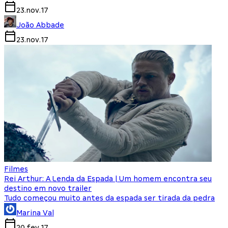
23.nov.17
João Abbade
23.nov.17
Filmes
Rei Arthur: A Lenda da Espada | Um homem encontra seu
destino em novo trailer
Tudo começou muito antes da espada ser tirada da pedra
Marina Val
20.fev.17