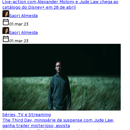
Live-action com Alexander Molony e Jude Law chega ao
catálogo do Disney+ em 28 de abril
Saori Almeida
01.mar.23
Saori Almeida
01.mar.23
Séries, TV e Streaming
The Third Day, minissérie de suspense com Jude Law,
ganha trailer misterioso; assista