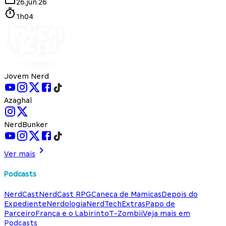
26.jun.26
1h04
Jovem Nerd
Azaghal
NerdBunker
Ver mais
Podcasts
NerdCast
NerdCast RPG
Caneca de Mamicas
Depois do
Expediente
Nerdologia
NerdTech
Extras
Papo de
Parceiro
França e o Labirinto
T-Zombii
Veja mais em
Podcasts