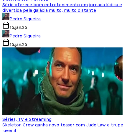
Série oferece bom entretenimento em jornada lúdica e
divertida pela galáxia muito, muito distante
Pedro Siqueira
15.jan.25
Pedro Siqueira
15.jan.25
Séries, TV e Streaming
Skeleton Crew ganha novo teaser com Jude Law e trupe
juvenil