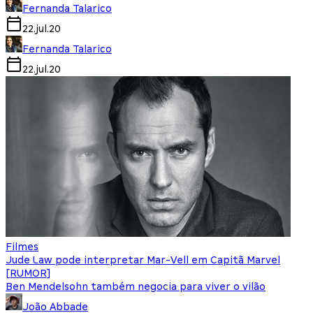
Fernanda Talarico
22.jul.20
Fernanda Talarico
22.jul.20
Filmes
Jude Law pode interpretar Mar-Vell em Capitã Marvel
[RUMOR]
Ben Mendelsohn também negocia para viver o vilão
João Abbade