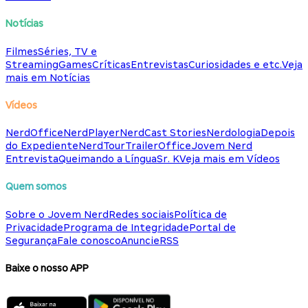
Notícias
Filmes
Séries, TV e
Streaming
Games
Críticas
Entrevistas
Curiosidades e etc.
Veja
mais em Notícias
Vídeos
NerdOffice
NerdPlayer
NerdCast Stories
Nerdologia
Depois
do Expediente
NerdTour
TrailerOffice
Jovem Nerd
Entrevista
Queimando a Língua
Sr. K
Veja mais em Vídeos
Quem somos
Sobre o Jovem Nerd
Redes sociais
Política de
Privacidade
Programa de Integridade
Portal de
Segurança
Fale conosco
Anuncie
RSS
Baixe o nosso APP