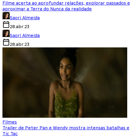
Filme acerta ao aprofundar relações, explorar passados e
aproximar a Terra do Nunca da realidade
Saori Almeida
28.abr.23
Saori Almeida
28.abr.23
Filmes
Trailer de Peter Pan e Wendy mostra intensas batalhas e
Tic Tac