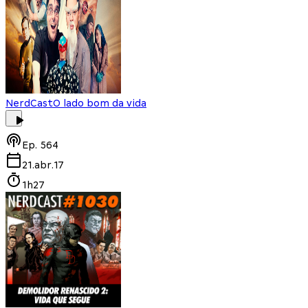
NerdCast
O lado bom da vida
Ep.
564
21.abr.17
1h27