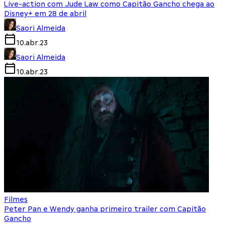
Live-action com Jude Law como Capitão Gancho chega ao
Disney+ em 28 de abril
Saori Almeida
10.abr.23
Saori Almeida
10.abr.23
Filmes
Peter Pan e Wendy ganha primeiro trailer com Capitão
Gancho