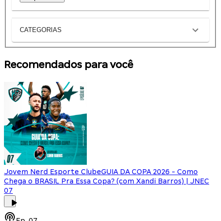
CATEGORIAS
Recomendados para você
Jovem Nerd Esporte Clube
GUIA DA COPA 2026 - Como
Chega o BRASIL Pra Essa Copa? (com Xandi Barros) | JNEC
07
Ep.
07