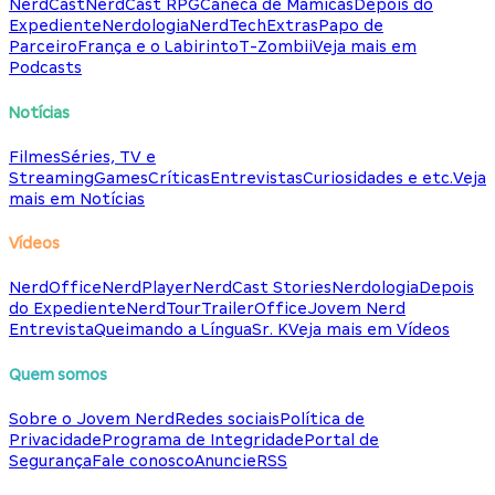
NerdCast
NerdCast RPG
Caneca de Mamicas
Depois do
Expediente
Nerdologia
NerdTech
Extras
Papo de
Parceiro
França e o Labirinto
T-Zombii
Veja mais em
Podcasts
Notícias
Filmes
Séries, TV e
Streaming
Games
Críticas
Entrevistas
Curiosidades e etc.
Veja
mais em Notícias
Vídeos
NerdOffice
NerdPlayer
NerdCast Stories
Nerdologia
Depois
do Expediente
NerdTour
TrailerOffice
Jovem Nerd
Entrevista
Queimando a Língua
Sr. K
Veja mais em Vídeos
Quem somos
Sobre o Jovem Nerd
Redes sociais
Política de
Privacidade
Programa de Integridade
Portal de
Segurança
Fale conosco
Anuncie
RSS