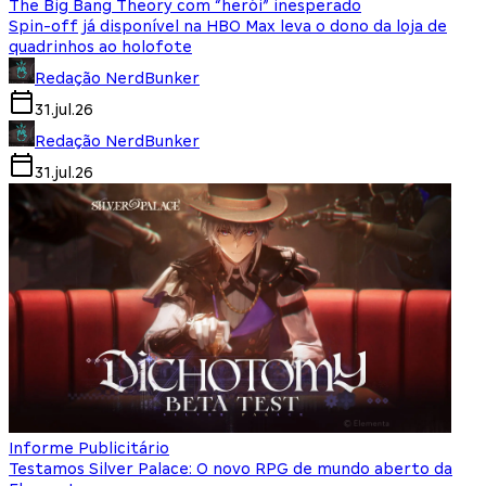
The Big Bang Theory com “herói” inesperado
Spin-off já disponível na HBO Max leva o dono da loja de
quadrinhos ao holofote
Redação NerdBunker
31.jul.26
Redação NerdBunker
31.jul.26
Informe Publicitário
Testamos Silver Palace: O novo RPG de mundo aberto da