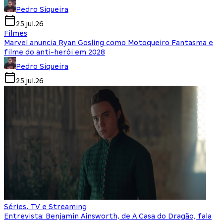
Pedro Siqueira
25.jul.26
Filmes
Marvel anuncia Ryan Gosling como Motoqueiro Fantasma e
filme do anti-herói em 2028
Pedro Siqueira
25.jul.26
Séries, TV e Streaming
Entrevista: Benjamin Ainsworth, de A Casa do Dragão, fala