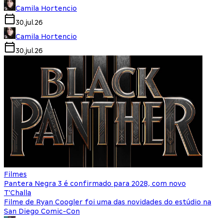
Camila Hortencio
30.jul.26
Camila Hortencio
30.jul.26
Filmes
Pantera Negra 3 é confirmado para 2028, com novo
T'Challa
Filme de Ryan Coogler foi uma das novidades do estúdio na
San Diego Comic-Con