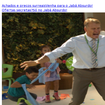
Achados e preços surreais
Venha para o Jabá Absurdo!
Ofertas secretas?
Só no Jabá Absurdo!