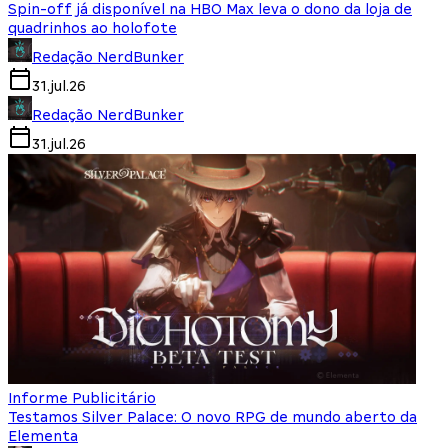
Spin-off já disponível na HBO Max leva o dono da loja de
quadrinhos ao holofote
Redação NerdBunker
31.jul.26
Redação NerdBunker
31.jul.26
Informe Publicitário
Testamos Silver Palace: O novo RPG de mundo aberto da
Elementa