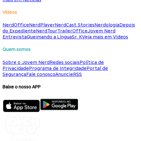
Vídeos
NerdOffice
NerdPlayer
NerdCast Stories
Nerdologia
Depois
do Expediente
NerdTour
TrailerOffice
Jovem Nerd
Entrevista
Queimando a Língua
Sr. K
Veja mais em Vídeos
Quem somos
Sobre o Jovem Nerd
Redes sociais
Política de
Privacidade
Programa de Integridade
Portal de
Segurança
Fale conosco
Anuncie
RSS
Baixe o nosso APP