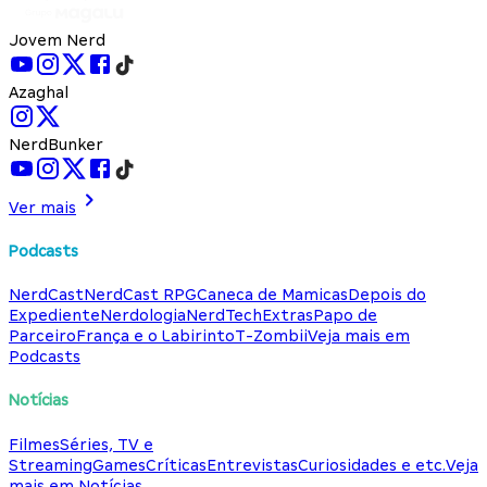
Jovem Nerd
Azaghal
NerdBunker
Ver mais
Podcasts
NerdCast
NerdCast RPG
Caneca de Mamicas
Depois do
Expediente
Nerdologia
NerdTech
Extras
Papo de
Parceiro
França e o Labirinto
T-Zombii
Veja mais em
Podcasts
Notícias
Filmes
Séries, TV e
Streaming
Games
Críticas
Entrevistas
Curiosidades e etc.
Veja
mais em Notícias