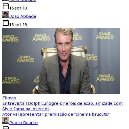
15.set.18
João Abbade
15.set.18
Filmes
Entrevista | Dolph Lundgren: heróis de ação, amizade com
Sly e fama na internet
Ator vai apresentar premiação de "cinema brucutu"
Pedro Duarte