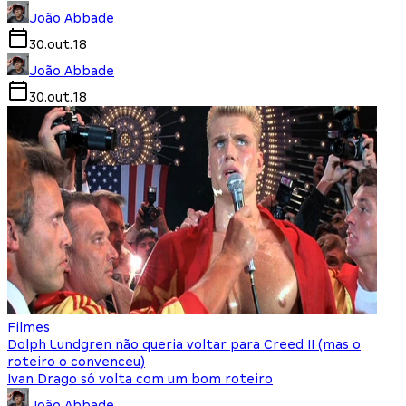
João Abbade
30.out.18
João Abbade
30.out.18
Filmes
Dolph Lundgren não queria voltar para Creed II (mas o
roteiro o convenceu)
Ivan Drago só volta com um bom roteiro
João Abbade