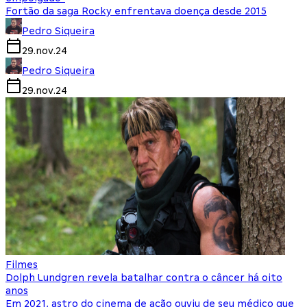
Fortão da saga Rocky enfrentava doença desde 2015
Pedro Siqueira
29.nov.24
Pedro Siqueira
29.nov.24
Filmes
Dolph Lundgren revela batalhar contra o câncer há oito
anos
Em 2021, astro do cinema de ação ouviu de seu médico que