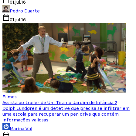
01.jul.16
Pedro Duarte
01.jul.16
Filmes
Assista ao trailer de Um Tira no Jardim de Infância 2
Dolph Lundgren é um detetive que precisa se infiltrar em
uma escola para recuperar um pen drive que contém
informações valiosas
Marina Val