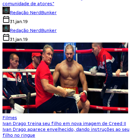
comunidade de atores."
Redação NerdBunker
31.jan.19
Redação NerdBunker
31.jan.19
Filmes
Ivan Drago treina seu filho em nova imagem de Creed II
Ivan Drago aparece envelhecido, dando instruções ao seu
filho no ringue