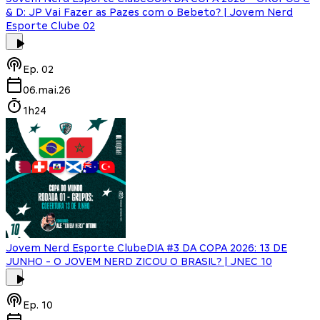
& D: JP Vai Fazer as Pazes com o Bebeto? | Jovem Nerd
Esporte Clube 02
Ep.
02
06.mai.26
1h24
Jovem Nerd Esporte Clube
DIA #3 DA COPA 2026: 13 DE
JUNHO - O JOVEM NERD ZICOU O BRASIL? | JNEC 10
Ep.
10