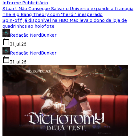
Informe Publicitário
Stuart Não Consegue Salvar o Universo expande a franquia
The Big Bang Theory com “herói” inesperado
Spin-off já disponível na HBO Max leva o dono da loja de
quadrinhos ao holofote
Redação NerdBunker
31.jul.26
Redação NerdBunker
31.jul.26