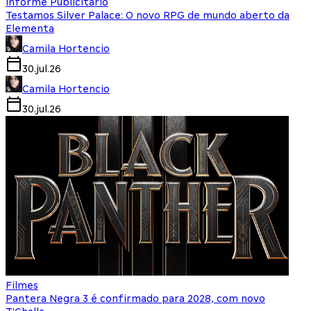
Informe Publicitário
Testamos Silver Palace: O novo RPG de mundo aberto da
Elementa
Camila Hortencio
30.jul.26
Camila Hortencio
30.jul.26
Filmes
Pantera Negra 3 é confirmado para 2028, com novo