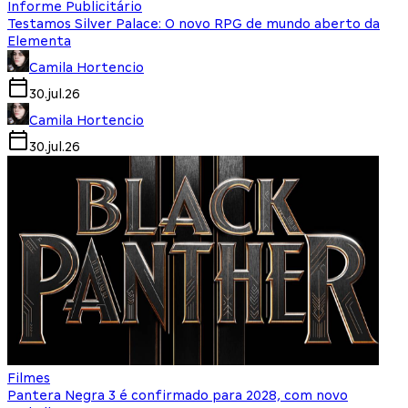
Informe Publicitário
Testamos Silver Palace: O novo RPG de mundo aberto da
Elementa
Camila Hortencio
30.jul.26
Camila Hortencio
30.jul.26
Filmes
Pantera Negra 3 é confirmado para 2028, com novo