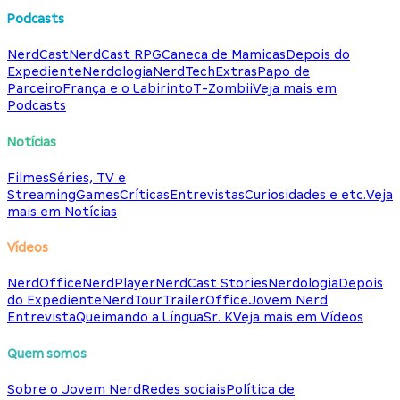
Podcasts
NerdCast
NerdCast RPG
Caneca de Mamicas
Depois do
Expediente
Nerdologia
NerdTech
Extras
Papo de
Parceiro
França e o Labirinto
T-Zombii
Veja mais em
Podcasts
Notícias
Filmes
Séries, TV e
Streaming
Games
Críticas
Entrevistas
Curiosidades e etc.
Veja
mais em Notícias
Vídeos
NerdOffice
NerdPlayer
NerdCast Stories
Nerdologia
Depois
do Expediente
NerdTour
TrailerOffice
Jovem Nerd
Entrevista
Queimando a Língua
Sr. K
Veja mais em Vídeos
Quem somos
Sobre o Jovem Nerd
Redes sociais
Política de