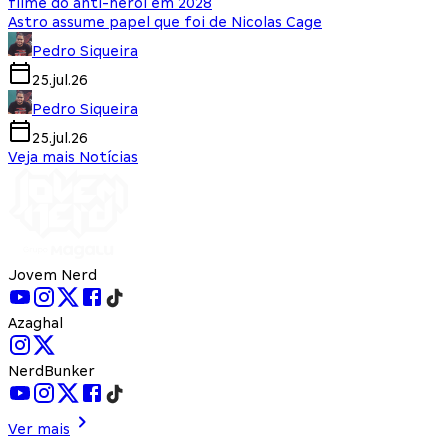
filme do anti-herói em 2028
Astro assume papel que foi de Nicolas Cage
Pedro Siqueira
25.jul.26
Pedro Siqueira
25.jul.26
Veja mais Notícias
Jovem Nerd
Azaghal
NerdBunker
Ver mais