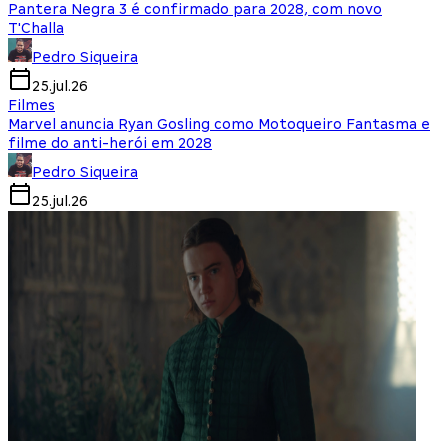
Pantera Negra 3 é confirmado para 2028, com novo
T'Challa
Pedro Siqueira
25.jul.26
Filmes
Marvel anuncia Ryan Gosling como Motoqueiro Fantasma e
filme do anti-herói em 2028
Pedro Siqueira
25.jul.26