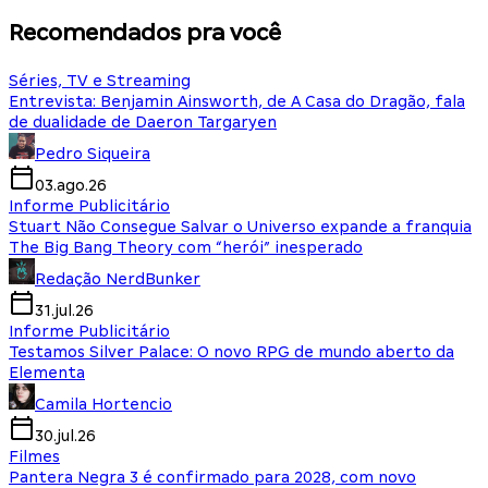
Recomendados pra você
Séries, TV e Streaming
Entrevista: Benjamin Ainsworth, de A Casa do Dragão, fala
de dualidade de Daeron Targaryen
Pedro Siqueira
03.ago.26
Informe Publicitário
Stuart Não Consegue Salvar o Universo expande a franquia
The Big Bang Theory com “herói” inesperado
Redação NerdBunker
31.jul.26
Informe Publicitário
Testamos Silver Palace: O novo RPG de mundo aberto da
Elementa
Camila Hortencio
30.jul.26
Filmes
Pantera Negra 3 é confirmado para 2028, com novo