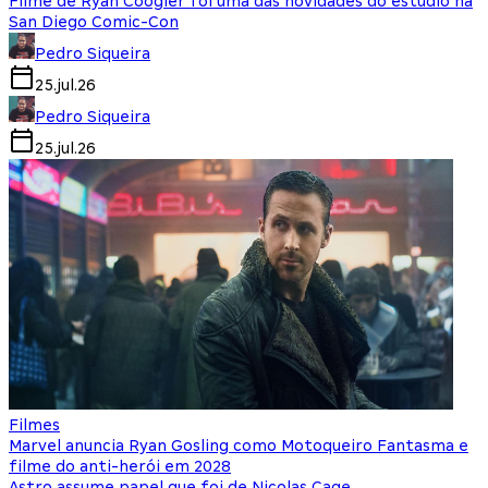
Filme de Ryan Coogler foi uma das novidades do estúdio na
San Diego Comic-Con
Pedro Siqueira
25.jul.26
Pedro Siqueira
25.jul.26
Filmes
Marvel anuncia Ryan Gosling como Motoqueiro Fantasma e
filme do anti-herói em 2028
Astro assume papel que foi de Nicolas Cage