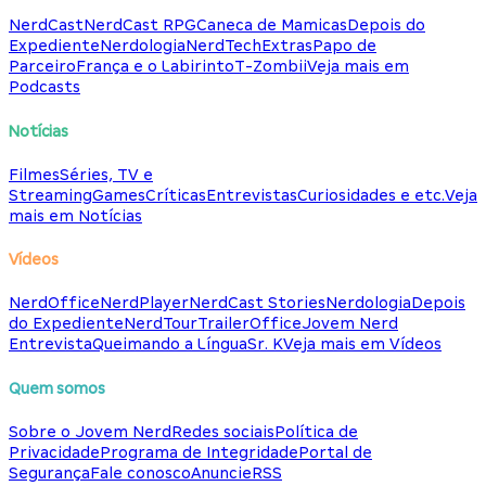
NerdCast
NerdCast RPG
Caneca de Mamicas
Depois do
Expediente
Nerdologia
NerdTech
Extras
Papo de
Parceiro
França e o Labirinto
T-Zombii
Veja mais em
Podcasts
Notícias
Filmes
Séries, TV e
Streaming
Games
Críticas
Entrevistas
Curiosidades e etc.
Veja
mais em Notícias
Vídeos
NerdOffice
NerdPlayer
NerdCast Stories
Nerdologia
Depois
do Expediente
NerdTour
TrailerOffice
Jovem Nerd
Entrevista
Queimando a Língua
Sr. K
Veja mais em Vídeos
Quem somos
Sobre o Jovem Nerd
Redes sociais
Política de
Privacidade
Programa de Integridade
Portal de
Segurança
Fale conosco
Anuncie
RSS