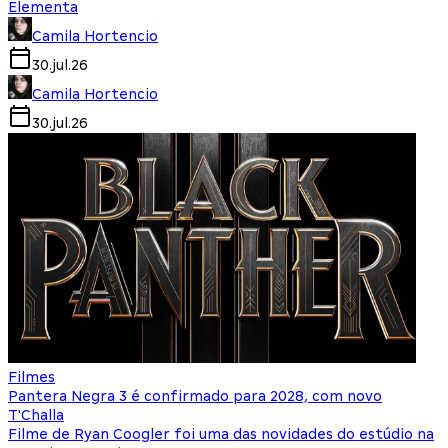
Elementa
Camila Hortencio
30.jul.26
Camila Hortencio
30.jul.26
Filmes
Pantera Negra 3 é confirmado para 2028, com novo
T'Challa
Filme de Ryan Coogler foi uma das novidades do estúdio na