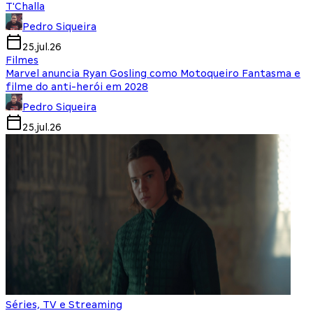
T'Challa
Pedro Siqueira
25.jul.26
Filmes
Marvel anuncia Ryan Gosling como Motoqueiro Fantasma e
filme do anti-herói em 2028
Pedro Siqueira
25.jul.26
Séries, TV e Streaming