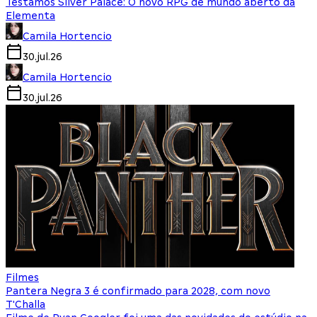
Testamos Silver Palace: O novo RPG de mundo aberto da
Elementa
Camila Hortencio
30.jul.26
Camila Hortencio
30.jul.26
Filmes
Pantera Negra 3 é confirmado para 2028, com novo
T'Challa