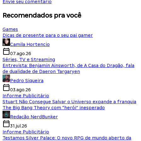
Envie seu comentário
Recomendados pra você
Games
Dicas de presente para o seu pai gamer
Camila Hortencio
07.ago.26
Séries, TV e Streaming
Entrevista: Benjamin Ainsworth, de A Casa do Dragão, fala
de dualidade de Daeron Targaryen
Pedro Siqueira
03.ago.26
Informe Publicitário
Stuart Não Consegue Salvar o Universo expande a franquia
The Big Bang Theory com “herói” inesperado
Redação NerdBunker
31.jul.26
Informe Publicitário
Testamos Silver Palace: O novo RPG de mundo aberto da