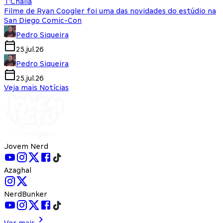
T'Challa
Filme de Ryan Coogler foi uma das novidades do estúdio na
San Diego Comic-Con
Pedro Siqueira
25.jul.26
Pedro Siqueira
25.jul.26
Veja mais Notícias
Jovem Nerd
Azaghal
NerdBunker
Ver mais