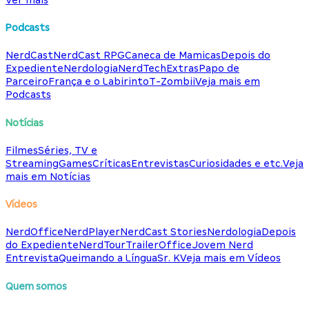
Podcasts
NerdCast
NerdCast RPG
Caneca de Mamicas
Depois do
Expediente
Nerdologia
NerdTech
Extras
Papo de
Parceiro
França e o Labirinto
T-Zombii
Veja mais em
Podcasts
Notícias
Filmes
Séries, TV e
Streaming
Games
Críticas
Entrevistas
Curiosidades e etc.
Veja
mais em Notícias
Vídeos
NerdOffice
NerdPlayer
NerdCast Stories
Nerdologia
Depois
do Expediente
NerdTour
TrailerOffice
Jovem Nerd
Entrevista
Queimando a Língua
Sr. K
Veja mais em Vídeos
Quem somos