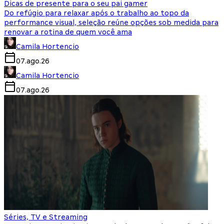
Dicas de presente para o seu pai gamer
Do refúgio para relaxar após o trabalho ao topo da
performance visual, seleção reúne opções sob medida para
renovar a rotina de quem você ama
Camila Hortencio
07.ago.26
Camila Hortencio
07.ago.26
Séries, TV e Streaming