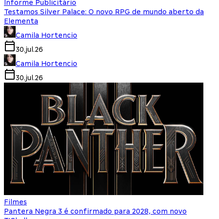
Informe Publicitário
Testamos Silver Palace: O novo RPG de mundo aberto da
Elementa
Camila Hortencio
30.jul.26
Camila Hortencio
30.jul.26
Filmes
Pantera Negra 3 é confirmado para 2028, com novo