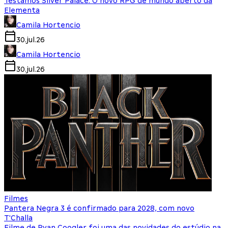
Testamos Silver Palace: O novo RPG de mundo aberto da
Elementa
Camila Hortencio
30.jul.26
Camila Hortencio
30.jul.26
Filmes
Pantera Negra 3 é confirmado para 2028, com novo
T'Challa
Filme de Ryan Coogler foi uma das novidades do estúdio na