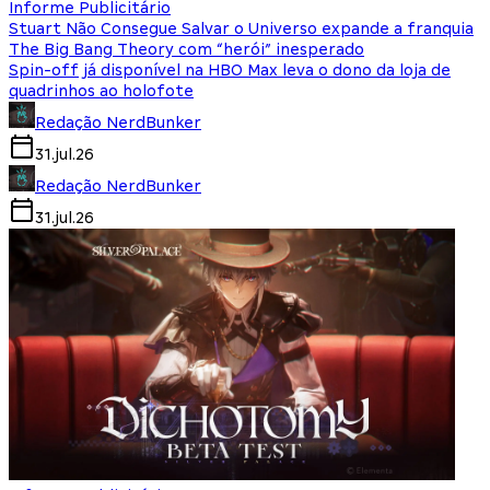
Informe Publicitário
Stuart Não Consegue Salvar o Universo expande a franquia
The Big Bang Theory com “herói” inesperado
Spin-off já disponível na HBO Max leva o dono da loja de
quadrinhos ao holofote
Redação NerdBunker
31.jul.26
Redação NerdBunker
31.jul.26