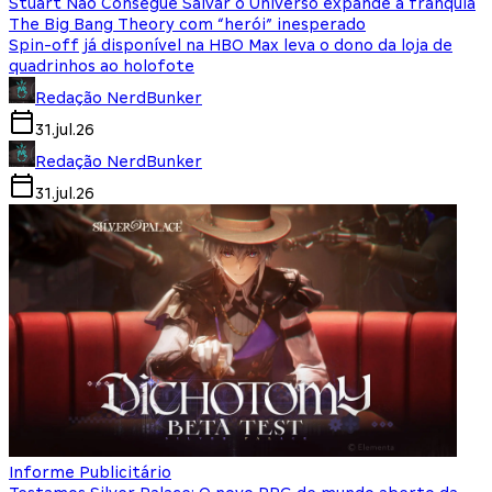
Stuart Não Consegue Salvar o Universo expande a franquia
The Big Bang Theory com “herói” inesperado
Spin-off já disponível na HBO Max leva o dono da loja de
quadrinhos ao holofote
Redação NerdBunker
31.jul.26
Redação NerdBunker
31.jul.26
Informe Publicitário