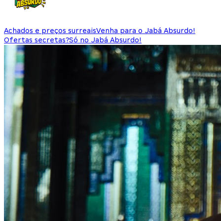
Achados e preços surreais
Venha para o Jabá Absurdo!
Ofertas secretas?
Só no Jabá Absurdo!