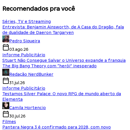
Recomendados pra você
Séries, TV e Streaming
Entrevista: Benjamin Ainsworth, de A Casa do Dragão, fala
de dualidade de Daeron Targaryen
Pedro Siqueira
03.ago.26
Informe Publicitário
Stuart Não Consegue Salvar o Universo expande a franquia
The Big Bang Theory com “herói” inesperado
Redação NerdBunker
31.jul.26
Informe Publicitário
Testamos Silver Palace: O novo RPG de mundo aberto da
Elementa
Camila Hortencio
30.jul.26
Filmes
Pantera Negra 3 é confirmado para 2028, com novo