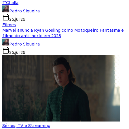
T'Challa
Pedro Siqueira
25.jul.26
Filmes
Marvel anuncia Ryan Gosling como Motoqueiro Fantasma e
filme do anti-herói em 2028
Pedro Siqueira
25.jul.26
Séries, TV e Streaming