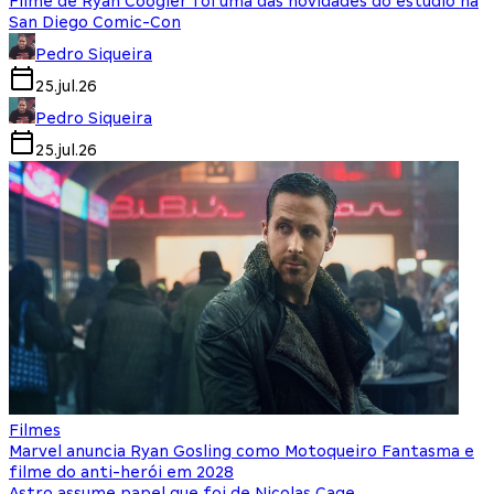
Filme de Ryan Coogler foi uma das novidades do estúdio na
San Diego Comic-Con
Pedro Siqueira
25.jul.26
Pedro Siqueira
25.jul.26
Filmes
Marvel anuncia Ryan Gosling como Motoqueiro Fantasma e
filme do anti-herói em 2028
Astro assume papel que foi de Nicolas Cage