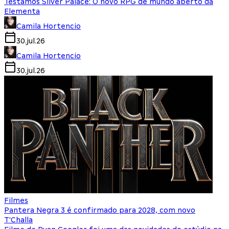
Testamos Silver Palace: O novo RPG de mundo aberto da
Elementa
Camila Hortencio
30.jul.26
Camila Hortencio
30.jul.26
Filmes
Pantera Negra 3 é confirmado para 2028, com novo
T'Challa