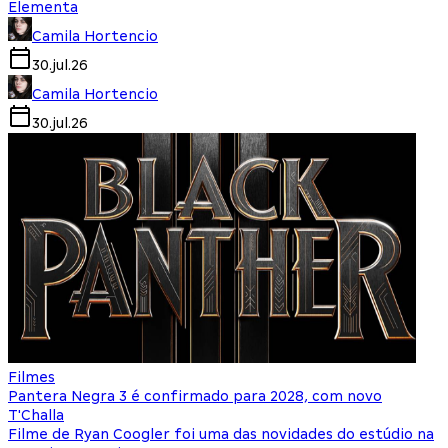
Elementa
Camila Hortencio
30.jul.26
Camila Hortencio
30.jul.26
Filmes
Pantera Negra 3 é confirmado para 2028, com novo
T'Challa
Filme de Ryan Coogler foi uma das novidades do estúdio na