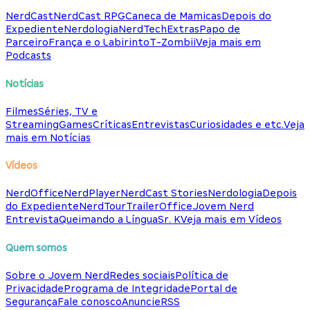
NerdCast
NerdCast RPG
Caneca de Mamicas
Depois do
Expediente
Nerdologia
NerdTech
Extras
Papo de
Parceiro
França e o Labirinto
T-Zombii
Veja mais em
Podcasts
Notícias
Filmes
Séries, TV e
Streaming
Games
Críticas
Entrevistas
Curiosidades e etc.
Veja
mais em Notícias
Vídeos
NerdOffice
NerdPlayer
NerdCast Stories
Nerdologia
Depois
do Expediente
NerdTour
TrailerOffice
Jovem Nerd
Entrevista
Queimando a Língua
Sr. K
Veja mais em Vídeos
Quem somos
Sobre o Jovem Nerd
Redes sociais
Política de
Privacidade
Programa de Integridade
Portal de
Segurança
Fale conosco
Anuncie
RSS