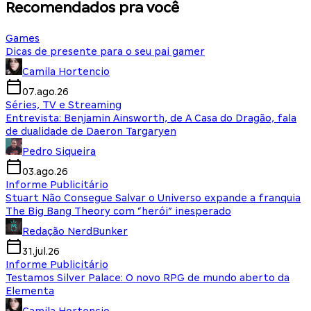
Recomendados pra você
Games
Dicas de presente para o seu pai gamer
Camila Hortencio
07.ago.26
Séries, TV e Streaming
Entrevista: Benjamin Ainsworth, de A Casa do Dragão, fala
de dualidade de Daeron Targaryen
Pedro Siqueira
03.ago.26
Informe Publicitário
Stuart Não Consegue Salvar o Universo expande a franquia
The Big Bang Theory com “herói” inesperado
Redação NerdBunker
31.jul.26
Informe Publicitário
Testamos Silver Palace: O novo RPG de mundo aberto da
Elementa