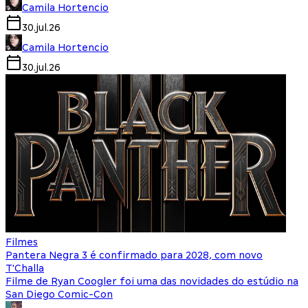
Camila Hortencio
30.jul.26
Camila Hortencio
30.jul.26
Filmes
Pantera Negra 3 é confirmado para 2028, com novo
T'Challa
Filme de Ryan Coogler foi uma das novidades do estúdio na
San Diego Comic-Con