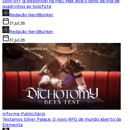
Spin-off já disponível na HBO Max leva o dono da loja de
quadrinhos ao holofote
Redação NerdBunker
31.jul.26
Redação NerdBunker
31.jul.26
Informe Publicitário
Testamos Silver Palace: O novo RPG de mundo aberto da
Elementa