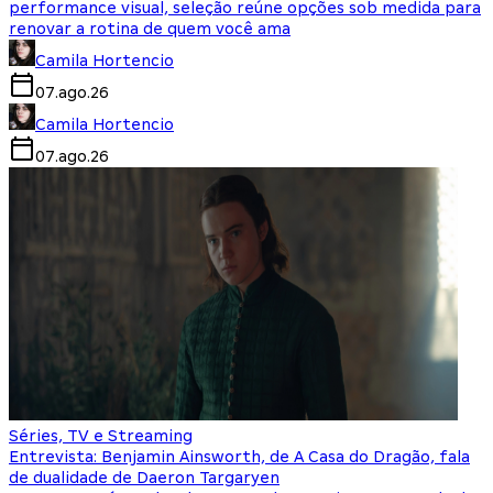
performance visual, seleção reúne opções sob medida para
renovar a rotina de quem você ama
Camila Hortencio
07.ago.26
Camila Hortencio
07.ago.26
Séries, TV e Streaming
Entrevista: Benjamin Ainsworth, de A Casa do Dragão, fala
de dualidade de Daeron Targaryen