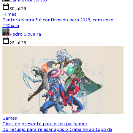
Camila Hortencio
30.jul.26
Filmes
Pantera Negra 3 é confirmado para 2028, com novo
T'Challa
Pedro Siqueira
25.jul.26
Games
Dicas de presente para o seu pai gamer
Do refúgio para relaxar após o trabalho ao topo da