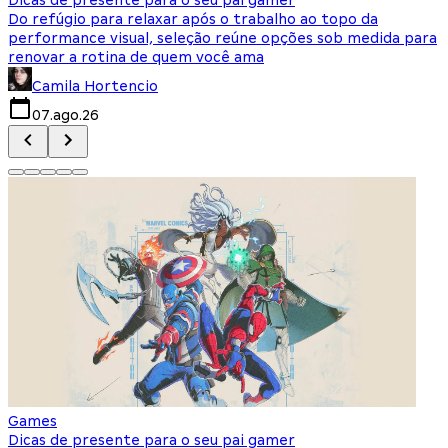
Do refúgio para relaxar após o trabalho ao topo da
d
performance visual, seleção reúne opções sob medida para
J
renovar a rotina de quem você ama
s
Camila Hortencio
07.ago.26
Games
Dicas de presente para o seu pai gamer