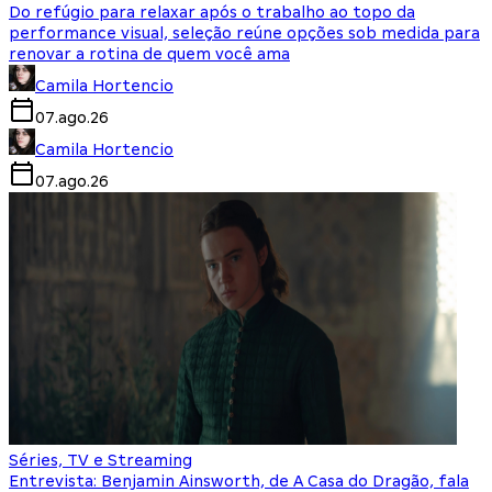
Do refúgio para relaxar após o trabalho ao topo da
performance visual, seleção reúne opções sob medida para
renovar a rotina de quem você ama
Camila Hortencio
07.ago.26
Camila Hortencio
07.ago.26
Séries, TV e Streaming
Entrevista: Benjamin Ainsworth, de A Casa do Dragão, fala