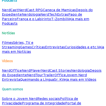
Podcasts
NerdCast
NerdCast RPG
Caneca de Mamicas
Depois do
Expediente
Nerdologia
NerdTech
Extras
Papo de
Parceiro
França e o Labirinto
T-Zombii
Veja mais em
Podcasts
Notícias
Filmes
Séries, TV e
Streaming
Games
Críticas
Entrevistas
Curiosidades e etc.
Veja
mais em Notícias
Vídeos
NerdOffice
NerdPlayer
NerdCast Stories
Nerdologia
Depois
do Expediente
NerdTour
TrailerOffice
Jovem Nerd
Entrevista
Queimando a Língua
Sr. K
Veja mais em Vídeos
Quem somos
Sobre o Jovem Nerd
Redes sociais
Política de
Privacidade
Programa de Integridade
Portal de