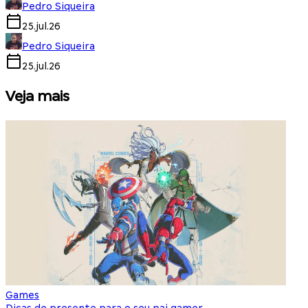
Pedro Siqueira
25.jul.26
Pedro Siqueira
25.jul.26
Veja mais
Games
S
Dicas de presente para o seu pai gamer
E