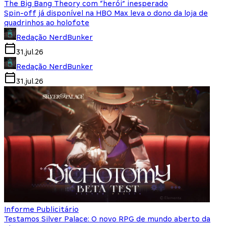
The Big Bang Theory com “herói” inesperado
Spin-off já disponível na HBO Max leva o dono da loja de
quadrinhos ao holofote
Redação NerdBunker
31.jul.26
Redação NerdBunker
31.jul.26
Informe Publicitário
Testamos Silver Palace: O novo RPG de mundo aberto da