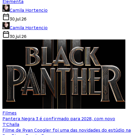
Elementa
Camila Hortencio
30.jul.26
Camila Hortencio
30.jul.26
Filmes
Pantera Negra 3 é confirmado para 2028, com novo
T'Challa
Filme de Ryan Coogler foi uma das novidades do estúdio na