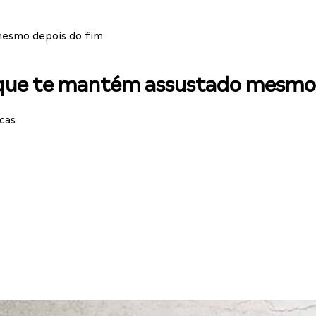
mesmo depois do fim
r que te mantém assustado mesmo
icas