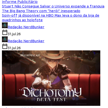
Informe Publicitário
Stuart Não Consegue Salvar o Universo expande a franquia
The Big Bang Theory com “herói” inesperado
Spin-off já disponível na HBO Max leva o dono da loja de
quadrinhos ao holofote
Redação NerdBunker
31.jul.26
Redação NerdBunker
31.jul.26