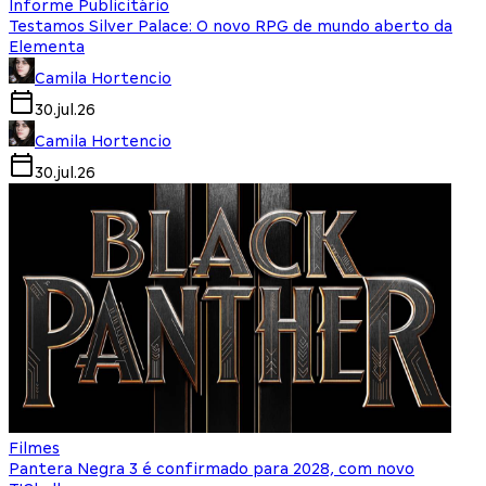
Informe Publicitário
Testamos Silver Palace: O novo RPG de mundo aberto da
Elementa
Camila Hortencio
30.jul.26
Camila Hortencio
30.jul.26
Filmes
Pantera Negra 3 é confirmado para 2028, com novo