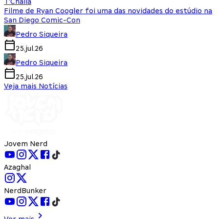
T'Challa
Filme de Ryan Coogler foi uma das novidades do estúdio na
San Diego Comic-Con
Pedro Siqueira
25.jul.26
Pedro Siqueira
25.jul.26
Veja mais Notícias
Jovem Nerd
Azaghal
NerdBunker
Ver mais