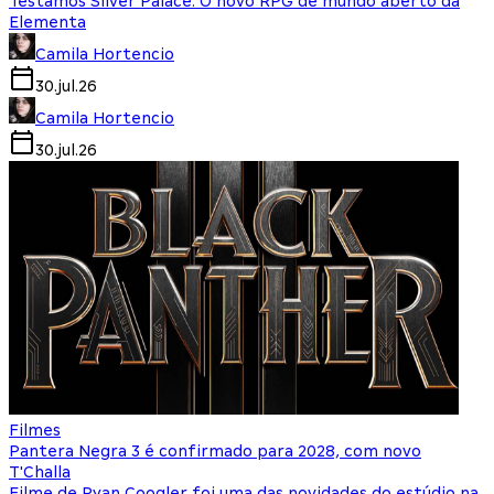
Testamos Silver Palace: O novo RPG de mundo aberto da
Elementa
Camila Hortencio
30.jul.26
Camila Hortencio
30.jul.26
Filmes
Pantera Negra 3 é confirmado para 2028, com novo
T'Challa
Filme de Ryan Coogler foi uma das novidades do estúdio na