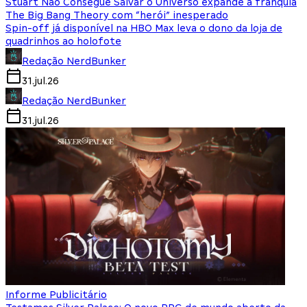
Stuart Não Consegue Salvar o Universo expande a franquia
The Big Bang Theory com “herói” inesperado
Spin-off já disponível na HBO Max leva o dono da loja de
quadrinhos ao holofote
Redação NerdBunker
31.jul.26
Redação NerdBunker
31.jul.26
Informe Publicitário