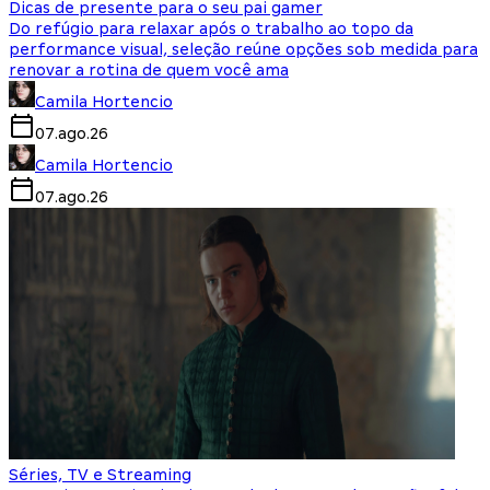
Dicas de presente para o seu pai gamer
Do refúgio para relaxar após o trabalho ao topo da
performance visual, seleção reúne opções sob medida para
renovar a rotina de quem você ama
Camila Hortencio
07.ago.26
Camila Hortencio
07.ago.26
Séries, TV e Streaming