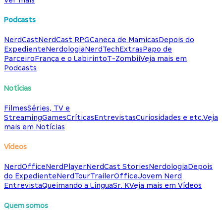
Podcasts
NerdCast
NerdCast RPG
Caneca de Mamicas
Depois do
Expediente
Nerdologia
NerdTech
Extras
Papo de
Parceiro
França e o Labirinto
T-Zombii
Veja mais em
Podcasts
Notícias
Filmes
Séries, TV e
Streaming
Games
Críticas
Entrevistas
Curiosidades e etc.
Veja
mais em Notícias
Vídeos
NerdOffice
NerdPlayer
NerdCast Stories
Nerdologia
Depois
do Expediente
NerdTour
TrailerOffice
Jovem Nerd
Entrevista
Queimando a Língua
Sr. K
Veja mais em Vídeos
Quem somos