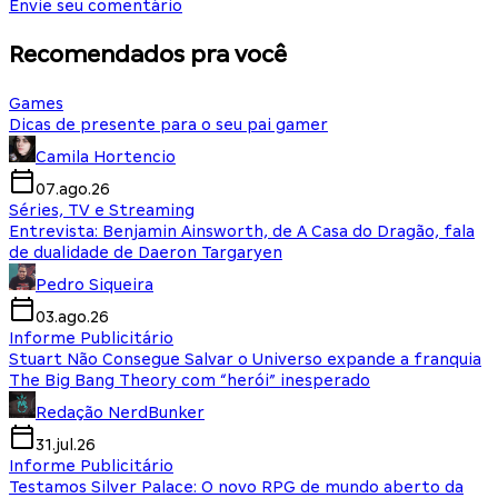
Envie seu comentário
Recomendados pra você
Games
Dicas de presente para o seu pai gamer
Camila Hortencio
07.ago.26
Séries, TV e Streaming
Entrevista: Benjamin Ainsworth, de A Casa do Dragão, fala
de dualidade de Daeron Targaryen
Pedro Siqueira
03.ago.26
Informe Publicitário
Stuart Não Consegue Salvar o Universo expande a franquia
The Big Bang Theory com “herói” inesperado
Redação NerdBunker
31.jul.26
Informe Publicitário
Testamos Silver Palace: O novo RPG de mundo aberto da