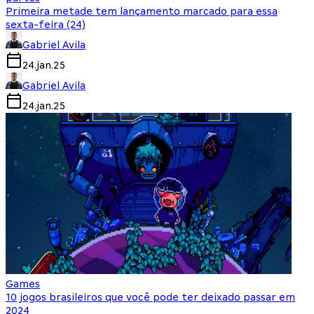
Primeira metade tem lançamento marcado para essa
sexta-feira (24)
Gabriel Avila
24.jan.25
Gabriel Avila
24.jan.25
Games
10 jogos brasileiros que você pode ter deixado passar em
2024