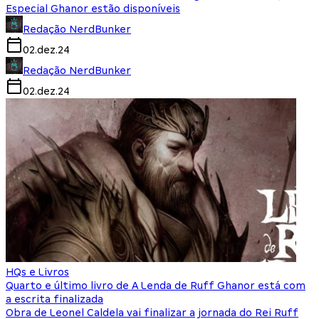
Especial Ghanor estão disponíveis
Redação NerdBunker
02.dez.24
Redação NerdBunker
02.dez.24
HQs e Livros
Quarto e último livro de A Lenda de Ruff Ghanor está com
a escrita finalizada
Obra de Leonel Caldela vai finalizar a jornada do Rei Ruff