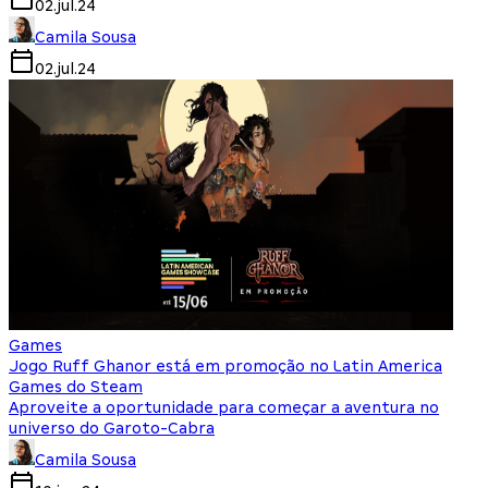
02.jul.24
Camila Sousa
02.jul.24
Games
Jogo Ruff Ghanor está em promoção no Latin America
Games do Steam
Aproveite a oportunidade para começar a aventura no
universo do Garoto-Cabra
Camila Sousa