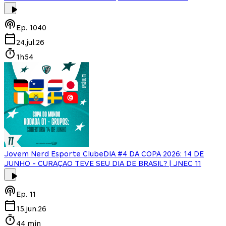
Ep.
1040
24.jul.26
1h54
Jovem Nerd Esporte Clube
DIA #4 DA COPA 2026: 14 DE
JUNHO - CURAÇAO TEVE SEU DIA DE BRASIL? | JNEC 11
Ep.
11
15.jun.26
44 min