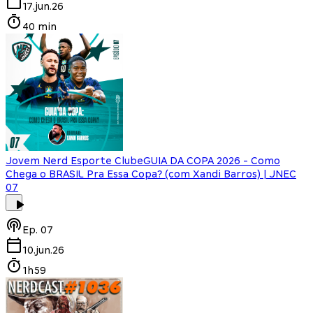
17.jun.26
40 min
Jovem Nerd Esporte Clube
GUIA DA COPA 2026 - Como
Chega o BRASIL Pra Essa Copa? (com Xandi Barros) | JNEC
07
Ep.
07
10.jun.26
1h59