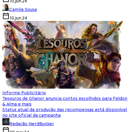
10.jun.24
Camila Sousa
10.jun.24
Informe Publicitário
Tesouros de Ghanor anuncia contos escolhidos para Feldon
& Alma e mais
Status atual da produção das recompensas está disponível
no site oficial da campanha
Redação NerdBunker