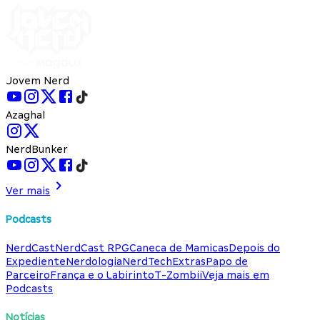
Jovem Nerd
Azaghal
NerdBunker
Ver mais
Podcasts
NerdCast
NerdCast RPG
Caneca de Mamicas
Depois do
Expediente
Nerdologia
NerdTech
Extras
Papo de
Parceiro
França e o Labirinto
T-Zombii
Veja mais em
Podcasts
Notícias