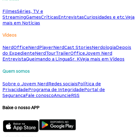
Filmes
Séries, TV e
Streaming
Games
Críticas
Entrevistas
Curiosidades e etc.
Veja
mais em Notícias
Vídeos
NerdOffice
NerdPlayer
NerdCast Stories
Nerdologia
Depois
do Expediente
NerdTour
TrailerOffice
Jovem Nerd
Entrevista
Queimando a Língua
Sr. K
Veja mais em Vídeos
Quem somos
Sobre o Jovem Nerd
Redes sociais
Política de
Privacidade
Programa de Integridade
Portal de
Segurança
Fale conosco
Anuncie
RSS
Baixe o nosso APP