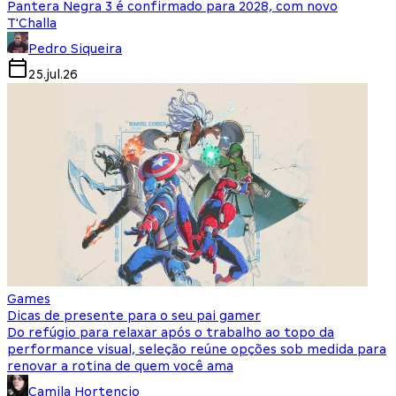
Pantera Negra 3 é confirmado para 2028, com novo
T'Challa
Pedro Siqueira
25.jul.26
Games
Dicas de presente para o seu pai gamer
Do refúgio para relaxar após o trabalho ao topo da
performance visual, seleção reúne opções sob medida para
renovar a rotina de quem você ama
Camila Hortencio