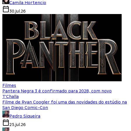
Camila Hortencio
30.jul.26
Filmes
Pantera Negra 3 é confirmado para 2028, com novo
T'Challa
Filme de Ryan Coogler foi uma das novidades do estúdio na
San Diego Comic-Con
Pedro Siqueira
25.jul.26