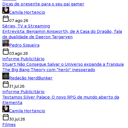
Dicas de presente para o seu pai gamer
Camila Hortencio
07.ago.26
Séries, TV e Streaming
Entrevista: Benjamin Ainsworth, de A Casa do Dragão, fala
de dualidade de Daeron Targaryen
Pedro Siqueira
03.ago.26
Informe Publicitário
Stuart Não Consegue Salvar o Universo expande a franquia
The Big Bang Theory com “herói” inesperado
Redação NerdBunker
31.jul.26
Informe Publicitário
Testamos Silver Palace: O novo RPG de mundo aberto da
Elementa
Camila Hortencio
30.jul.26
Filmes