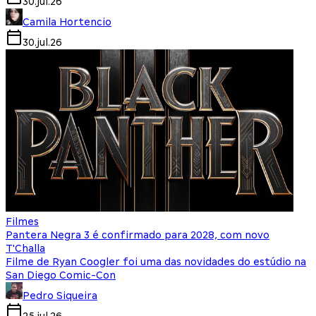
30.jul.26
Camila Hortencio
30.jul.26
Filmes
Pantera Negra 3 é confirmado para 2028, com novo
T'Challa
Filme de Ryan Coogler foi uma das novidades do estúdio na
San Diego Comic-Con
Pedro Siqueira