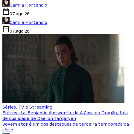
Camila Hortencio
07.ago.26
Camila Hortencio
07.ago.26
Séries, TV e Streaming
Entrevista: Benjamin Ainsworth, de A Casa do Dragão, fala
de dualidade de Daeron Targaryen
Jovem ator é um dos destaques da terceira temporada da
série