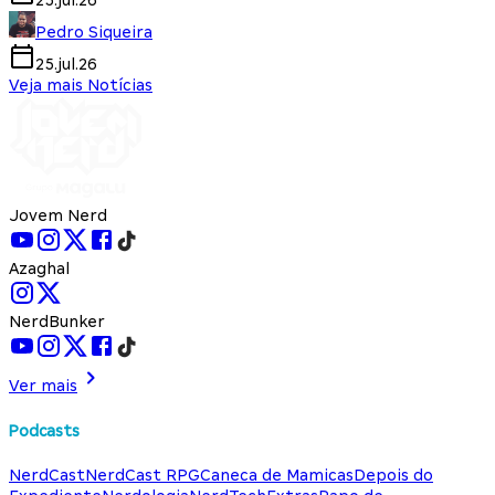
25.jul.26
Pedro Siqueira
25.jul.26
Veja mais Notícias
Jovem Nerd
Azaghal
NerdBunker
Ver mais
Podcasts
NerdCast
NerdCast RPG
Caneca de Mamicas
Depois do