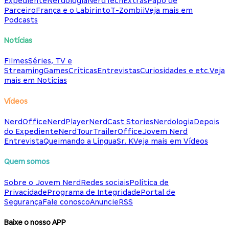
Expediente
Nerdologia
NerdTech
Extras
Papo de
Parceiro
França e o Labirinto
T-Zombii
Veja mais em
Podcasts
Notícias
Filmes
Séries, TV e
Streaming
Games
Críticas
Entrevistas
Curiosidades e etc.
Veja
mais em Notícias
Vídeos
NerdOffice
NerdPlayer
NerdCast Stories
Nerdologia
Depois
do Expediente
NerdTour
TrailerOffice
Jovem Nerd
Entrevista
Queimando a Língua
Sr. K
Veja mais em Vídeos
Quem somos
Sobre o Jovem Nerd
Redes sociais
Política de
Privacidade
Programa de Integridade
Portal de
Segurança
Fale conosco
Anuncie
RSS
Baixe o nosso APP