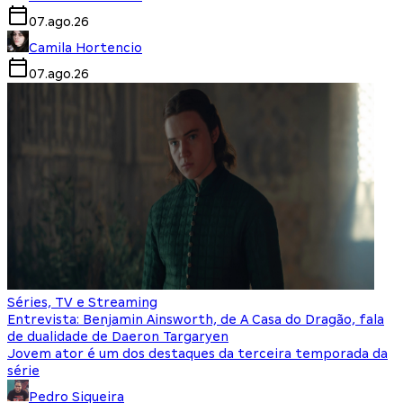
07.ago.26
Camila Hortencio
07.ago.26
Séries, TV e Streaming
Entrevista: Benjamin Ainsworth, de A Casa do Dragão, fala
de dualidade de Daeron Targaryen
Jovem ator é um dos destaques da terceira temporada da
série
Pedro Siqueira