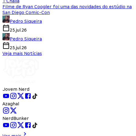
T'Challa
Filme de Ryan Coogler foi uma das novidades do estúdio na
San Diego Comic-Con
Pedro Siqueira
25.jul.26
Pedro Siqueira
25.jul.26
Veja mais Notícias
Jovem Nerd
Azaghal
NerdBunker
Ver mais