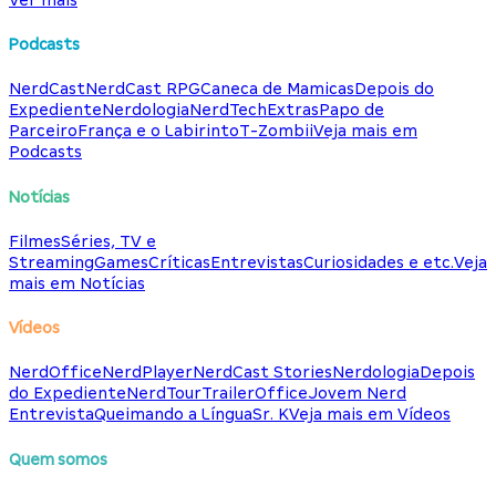
Podcasts
NerdCast
NerdCast RPG
Caneca de Mamicas
Depois do
Expediente
Nerdologia
NerdTech
Extras
Papo de
Parceiro
França e o Labirinto
T-Zombii
Veja mais em
Podcasts
Notícias
Filmes
Séries, TV e
Streaming
Games
Críticas
Entrevistas
Curiosidades e etc.
Veja
mais em Notícias
Vídeos
NerdOffice
NerdPlayer
NerdCast Stories
Nerdologia
Depois
do Expediente
NerdTour
TrailerOffice
Jovem Nerd
Entrevista
Queimando a Língua
Sr. K
Veja mais em Vídeos
Quem somos