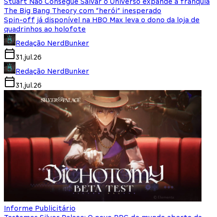
Stuart Não Consegue Salvar o Universo expande a franquia
The Big Bang Theory com “herói” inesperado
Spin-off já disponível na HBO Max leva o dono da loja de
quadrinhos ao holofote
Redação NerdBunker
31.jul.26
Redação NerdBunker
31.jul.26
Informe Publicitário