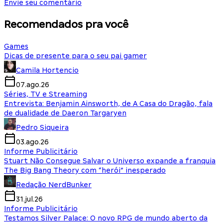
Envie seu comentário
Recomendados pra você
Games
Dicas de presente para o seu pai gamer
Camila Hortencio
07.ago.26
Séries, TV e Streaming
Entrevista: Benjamin Ainsworth, de A Casa do Dragão, fala
de dualidade de Daeron Targaryen
Pedro Siqueira
03.ago.26
Informe Publicitário
Stuart Não Consegue Salvar o Universo expande a franquia
The Big Bang Theory com “herói” inesperado
Redação NerdBunker
31.jul.26
Informe Publicitário
Testamos Silver Palace: O novo RPG de mundo aberto da