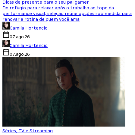
Dicas de presente para o seu pai gamer
Do refúgio para relaxar após o trabalho ao topo da
performance visual, seleção reúne opções sob medida para
renovar a rotina de quem você ama
Camila Hortencio
07.ago.26
Camila Hortencio
07.ago.26
Séries, TV e Streaming