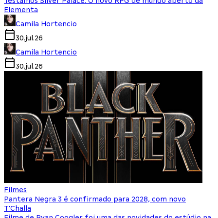
Testamos Silver Palace: O novo RPG de mundo aberto da
Elementa
Camila Hortencio
30.jul.26
Camila Hortencio
30.jul.26
Filmes
Pantera Negra 3 é confirmado para 2028, com novo
T'Challa
Filme de Ryan Coogler foi uma das novidades do estúdio na