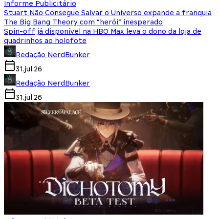
Informe Publicitário
Stuart Não Consegue Salvar o Universo expande a franquia
The Big Bang Theory com “herói” inesperado
Spin-off já disponível na HBO Max leva o dono da loja de
quadrinhos ao holofote
Redação NerdBunker
31.jul.26
Redação NerdBunker
31.jul.26