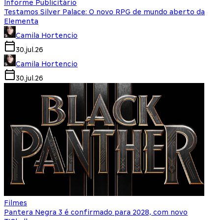
Informe Publicitário
Testamos Silver Palace: O novo RPG de mundo aberto da
Elementa
Camila Hortencio
30.jul.26
Camila Hortencio
30.jul.26
Filmes
Pantera Negra 3 é confirmado para 2028, com novo