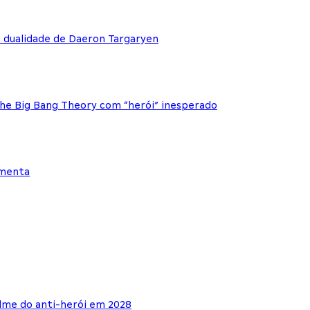
e dualidade de Daeron Targaryen
The Big Bang Theory com “herói” inesperado
ementa
lme do anti-herói em 2028