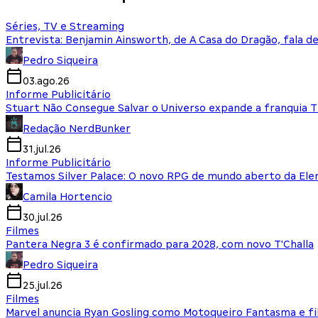
Séries, TV e Streaming
Entrevista: Benjamin Ainsworth, de A Casa do Dragão, fala d
Pedro Siqueira
03.ago.26
Informe Publicitário
Stuart Não Consegue Salvar o Universo expande a franquia 
Redação NerdBunker
31.jul.26
Informe Publicitário
Testamos Silver Palace: O novo RPG de mundo aberto da El
Camila Hortencio
30.jul.26
Filmes
Pantera Negra 3 é confirmado para 2028, com novo T'Challa
Pedro Siqueira
25.jul.26
Filmes
Marvel anuncia Ryan Gosling como Motoqueiro Fantasma e fi