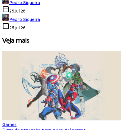
Pedro Siqueira
25.jul.26
Pedro Siqueira
25.jul.26
Veja mais
Games
S
Dicas de presente para o seu pai gamer
E