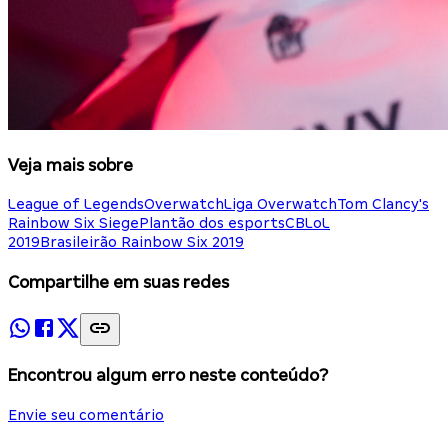
Veja mais sobre
League of Legends
Overwatch
Liga Overwatch
Tom Clancy's
Rainbow Six Siege
Plantão dos esports
CBLoL
2019
Brasileirão Rainbow Six 2019
Compartilhe em suas redes
Encontrou algum erro neste conteúdo?
Envie seu comentário