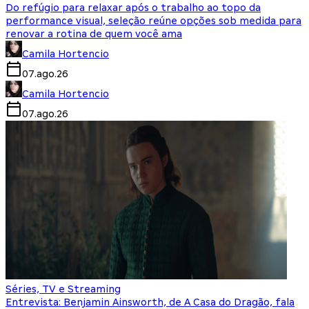
Do refúgio para relaxar após o trabalho ao topo da
performance visual, seleção reúne opções sob medida para
renovar a rotina de quem você ama
Camila Hortencio
07.ago.26
Camila Hortencio
07.ago.26
Séries, TV e Streaming
Entrevista: Benjamin Ainsworth, de A Casa do Dragão, fala