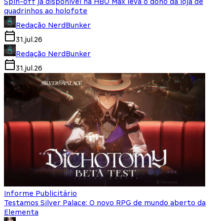
Spin-off já disponível na HBO Max leva o dono da loja de
quadrinhos ao holofote
Redação NerdBunker
31.jul.26
Redação NerdBunker
31.jul.26
Informe Publicitário
Testamos Silver Palace: O novo RPG de mundo aberto da
Elementa