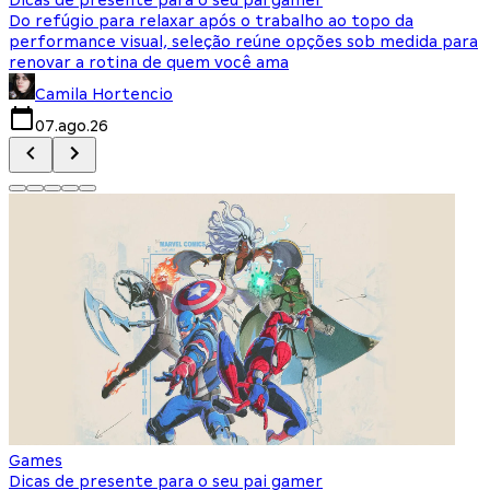
Do refúgio para relaxar após o trabalho ao topo da
d
performance visual, seleção reúne opções sob medida para
J
renovar a rotina de quem você ama
s
Camila Hortencio
07.ago.26
Games
Dicas de presente para o seu pai gamer