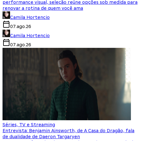
performance visual, seleção reúne opções sob medida para
renovar a rotina de quem você ama
Camila Hortencio
07.ago.26
Camila Hortencio
07.ago.26
Séries, TV e Streaming
Entrevista: Benjamin Ainsworth, de A Casa do Dragão, fala
de dualidade de Daeron Targaryen