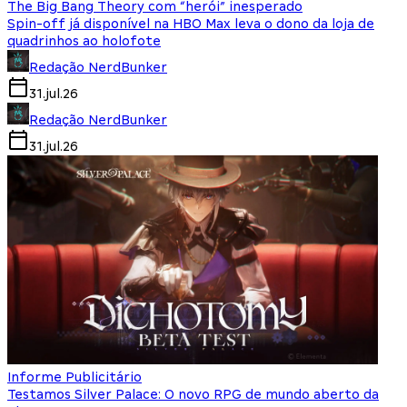
The Big Bang Theory com “herói” inesperado
Spin-off já disponível na HBO Max leva o dono da loja de
quadrinhos ao holofote
Redação NerdBunker
31.jul.26
Redação NerdBunker
31.jul.26
Informe Publicitário
Testamos Silver Palace: O novo RPG de mundo aberto da