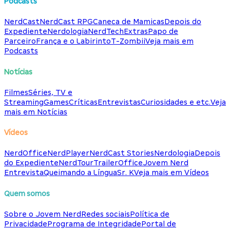
Podcasts
NerdCast
NerdCast RPG
Caneca de Mamicas
Depois do
Expediente
Nerdologia
NerdTech
Extras
Papo de
Parceiro
França e o Labirinto
T-Zombii
Veja mais em
Podcasts
Notícias
Filmes
Séries, TV e
Streaming
Games
Críticas
Entrevistas
Curiosidades e etc.
Veja
mais em Notícias
Vídeos
NerdOffice
NerdPlayer
NerdCast Stories
Nerdologia
Depois
do Expediente
NerdTour
TrailerOffice
Jovem Nerd
Entrevista
Queimando a Língua
Sr. K
Veja mais em Vídeos
Quem somos
Sobre o Jovem Nerd
Redes sociais
Política de
Privacidade
Programa de Integridade
Portal de