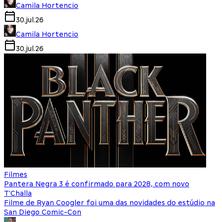
Camila Hortencio
30.jul.26
Camila Hortencio
30.jul.26
Filmes
Pantera Negra 3 é confirmado para 2028, com novo
T'Challa
Filme de Ryan Coogler foi uma das novidades do estúdio na
San Diego Comic-Con