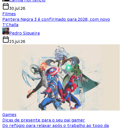
Camila Hortencio
30.jul.26
Filmes
Pantera Negra 3 é confirmado para 2028, com novo
T'Challa
Pedro Siqueira
25.jul.26
Games
Dicas de presente para o seu pai gamer
Do refúgio para relaxar após o trabalho ao topo da