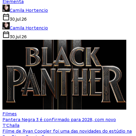
Elementa
Camila Hortencio
30.jul.26
Camila Hortencio
30.jul.26
Filmes
Pantera Negra 3 é confirmado para 2028, com novo
T'Challa
Filme de Ryan Coogler foi uma das novidades do estúdio na