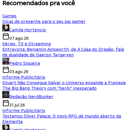
Recomendados pra você
Games
Dicas de presente para o seu pai gamer
Camila Hortencio
07.ago.26
Séries, TV e Streaming
Entrevista: Benjamin Ainsworth, de A Casa do Dragão, fala
de dualidade de Daeron Targaryen
Pedro Siqueira
03.ago.26
Informe Publicitário
Stuart Não Consegue Salvar o Universo expande a franquia
The Big Bang Theory com “herói” inesperado
Redação NerdBunker
31.jul.26
Informe Publicitário
Testamos Silver Palace: O novo RPG de mundo aberto da
Elementa