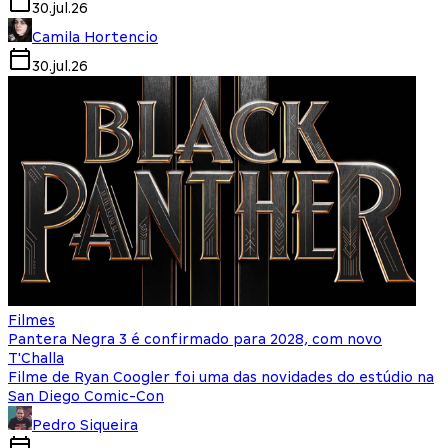
30.jul.26
Camila Hortencio
30.jul.26
Filmes
Pantera Negra 3 é confirmado para 2028, com novo
T'Challa
Filme de Ryan Coogler foi uma das novidades do estúdio na
San Diego Comic-Con
Pedro Siqueira