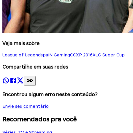
Veja mais sobre
League of Legends
paiN Gaming
CCXP 2016
XLG Super Cup
Compartilhe em suas redes
Encontrou algum erro neste conteúdo?
Envie seu comentário
Recomendados pra você
Séries, TV e Streaming