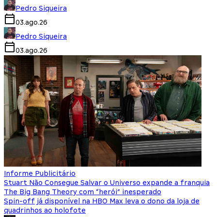
Pedro Siqueira
03.ago.26
Pedro Siqueira
03.ago.26
Informe Publicitário
Stuart Não Consegue Salvar o Universo expande a franquia
The Big Bang Theory com “herói” inesperado
Spin-off já disponível na HBO Max leva o dono da loja de
quadrinhos ao holofote