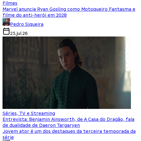
Filmes
Marvel anuncia Ryan Gosling como Motoqueiro Fantasma e
filme do anti-herói em 2028
Pedro Siqueira
25.jul.26
Séries, TV e Streaming
Entrevista: Benjamin Ainsworth, de A Casa do Dragão, fala
de dualidade de Daeron Targaryen
Jovem ator é um dos destaques da terceira temporada da
série