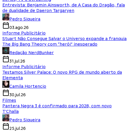
Entrevista: Benjamin Ainsworth, de A Casa do Dragão, fala
de dualidade de Daeron Targaryen
Pedro Siqueira
03.ago.26
Informe Publicitário
Stuart Não Consegue Salvar o Universo expande a franquia
The Big Bang Theory com “herói” inesperado
Redação NerdBunker
31.jul.26
Informe Publicitário
Testamos Silver Palace: O novo RPG de mundo aberto da
Elementa
Camila Hortencio
30.jul.26
Filmes
Pantera Negra 3 é confirmado para 2028, com novo
T'Challa
Pedro Siqueira
25.jul.26