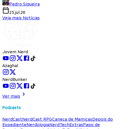
Pedro Siqueira
25.jul.26
Veja mais Notícias
Jovem Nerd
Azaghal
NerdBunker
Ver mais
Podcasts
NerdCast
NerdCast RPG
Caneca de Mamicas
Depois do
Expediente
Nerdologia
NerdTech
Extras
Papo de