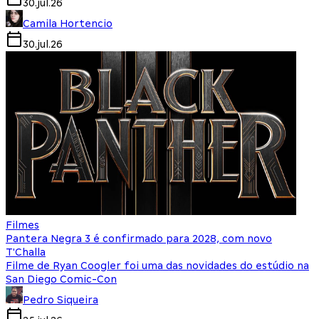
30.jul.26
Camila Hortencio
30.jul.26
Filmes
Pantera Negra 3 é confirmado para 2028, com novo
T'Challa
Filme de Ryan Coogler foi uma das novidades do estúdio na
San Diego Comic-Con
Pedro Siqueira