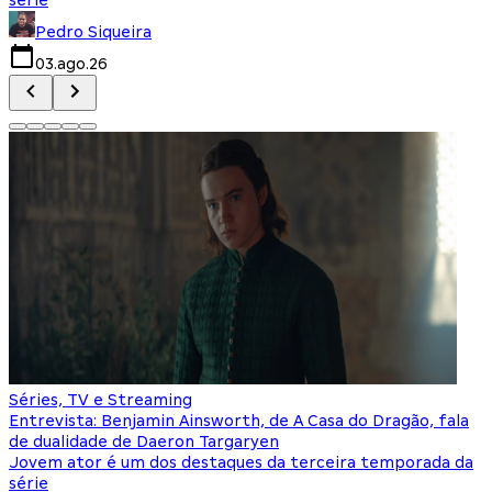
Pedro Siqueira
03.ago.26
Séries, TV e Streaming
Entrevista: Benjamin Ainsworth, de A Casa do Dragão, fala
de dualidade de Daeron Targaryen
Jovem ator é um dos destaques da terceira temporada da
série