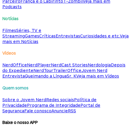
Parceiro
França e o Labirinto
T-Zombii
Veja mais em
Podcasts
Notícias
Filmes
Séries, TV e
Streaming
Games
Críticas
Entrevistas
Curiosidades e etc.
Veja
mais em Notícias
Vídeos
NerdOffice
NerdPlayer
NerdCast Stories
Nerdologia
Depois
do Expediente
NerdTour
TrailerOffice
Jovem Nerd
Entrevista
Queimando a Língua
Sr. K
Veja mais em Vídeos
Quem somos
Sobre o Jovem Nerd
Redes sociais
Política de
Privacidade
Programa de Integridade
Portal de
Segurança
Fale conosco
Anuncie
RSS
Baixe o nosso APP