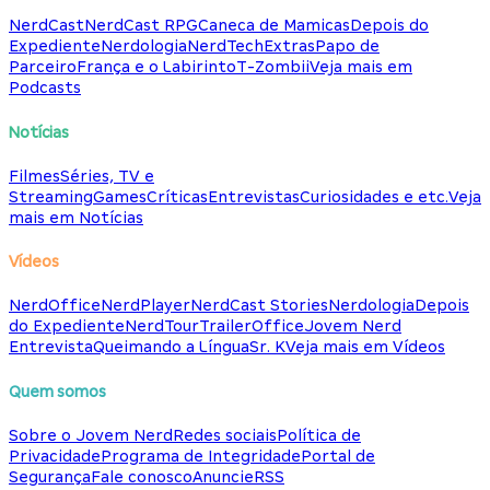
NerdCast
NerdCast RPG
Caneca de Mamicas
Depois do
Expediente
Nerdologia
NerdTech
Extras
Papo de
Parceiro
França e o Labirinto
T-Zombii
Veja mais em
Podcasts
Notícias
Filmes
Séries, TV e
Streaming
Games
Críticas
Entrevistas
Curiosidades e etc.
Veja
mais em Notícias
Vídeos
NerdOffice
NerdPlayer
NerdCast Stories
Nerdologia
Depois
do Expediente
NerdTour
TrailerOffice
Jovem Nerd
Entrevista
Queimando a Língua
Sr. K
Veja mais em Vídeos
Quem somos
Sobre o Jovem Nerd
Redes sociais
Política de
Privacidade
Programa de Integridade
Portal de
Segurança
Fale conosco
Anuncie
RSS