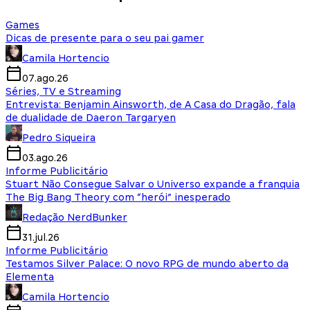
Games
Dicas de presente para o seu pai gamer
Camila Hortencio
07.ago.26
Séries, TV e Streaming
Entrevista: Benjamin Ainsworth, de A Casa do Dragão, fala
de dualidade de Daeron Targaryen
Pedro Siqueira
03.ago.26
Informe Publicitário
Stuart Não Consegue Salvar o Universo expande a franquia
The Big Bang Theory com “herói” inesperado
Redação NerdBunker
31.jul.26
Informe Publicitário
Testamos Silver Palace: O novo RPG de mundo aberto da
Elementa
Camila Hortencio