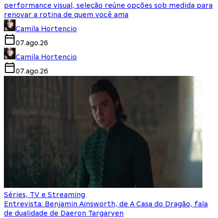
performance visual, seleção reúne opções sob medida para
renovar a rotina de quem você ama
Camila Hortencio
07.ago.26
Camila Hortencio
07.ago.26
Séries, TV e Streaming
Entrevista: Benjamin Ainsworth, de A Casa do Dragão, fala
de dualidade de Daeron Targaryen