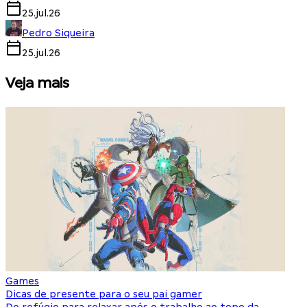
25.jul.26
Pedro Siqueira
25.jul.26
Veja mais
Games
S
Dicas de presente para o seu pai gamer
E
Do refúgio para relaxar após o trabalho ao topo da
d